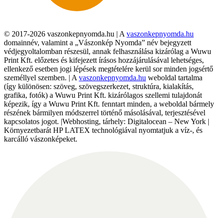
© 2017-2026 vaszonkepnyomda.hu | A
vaszonkepnyomda.hu
domainnév, valamint a „Vászonkép Nyomda” név bejegyzett
védjegyoltalomban részesül, annak felhasználása kizárólag a Wuwu
Print Kft. előzetes és kifejezett írásos hozzájárulásával lehetséges,
ellenkező esetben jogi lépések megtételére kerül sor minden jogsértő
személlyel szemben. | A
vaszonkepnyomda.hu
weboldal tartalma
(így különösen: szöveg, szövegszerkezet, struktúra, kialakítás,
grafika, fotók) a Wuwu Print Kft. kizárólagos szellemi tulajdonát
képezik, így a Wuwu Print Kft. fenntart minden, a weboldal bármely
részének bármilyen módszerrel történő másolásával, terjesztésével
kapcsolatos jogot. |Webhosting, tárhely: Digitalocean – New York |
Környezetbarát HP LATEX technológiával nyomtatjuk a víz-, és
karcálló vászonképeket.