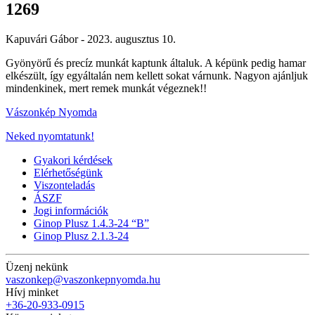
1269
Kapuvári Gábor -
2023. augusztus 10.
Gyönyörű és precíz munkát kaptunk általuk. A képünk pedig hamar
elkészült, így egyáltalán nem kellett sokat várnunk. Nagyon ajánljuk
mindenkinek, mert remek munkát végeznek!!
Vászonkép Nyomda
Neked nyomtatunk!
Gyakori kérdések
Elérhetőségünk
Viszonteladás
ÁSZF
Jogi információk
Ginop Plusz 1.4.3-24 “B”
Ginop Plusz 2.1.3-24
Üzenj nekünk
vaszonkep@vaszonkepnyomda.hu
Hívj minket
+36-20-933-0915