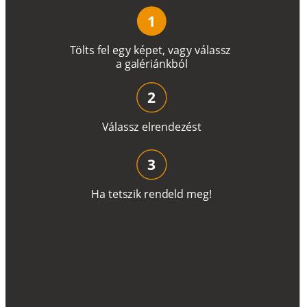
1
T
ö
l
t
s
f
e
l
e
g
y
k
é
pe
t
,
v
a
g
y
v
á
l
a
ss
z
a
g
a
lé
r
i
án
k
b
ó
l
2
V
á
l
a
ss
z
e
l
r
e
n
d
e
z
é
s
t
3
H
a
t
e
t
s
z
i
k
r
e
n
d
el
d
m
e
g
!