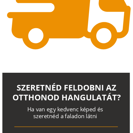
SZERETNÉD FELDOBNI AZ
OTTHONOD HANGULATÁT?
H
a
v
a
n
e
g
y
k
e
d
v
e
n
c
k
é
p
e
d
é
s
s
z
e
r
e
t
n
é
d a
f
a
l
a
d
o
n
l
á
t
n
i