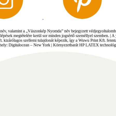
év, valamint a „Vászonkép Nyomda” név bejegyzett védjegyoltalomban 
gi lépések megtételére kerül sor minden jogsértő személlyel szemben. | A
Kft. kizárólagos szellemi tulajdonát képezik, így a Wuwu Print Kft. fe
tárhely: Digitalocean – New York | Környezetbarát HP LATEX technológi