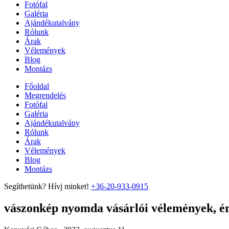
Fotófal
Galéria
Ajándékutalvány
Rólunk
Árak
Vélemények
Blog
Montázs
Főoldal
Megrendelés
Fotófal
Galéria
Ajándékutalvány
Rólunk
Árak
Vélemények
Blog
Montázs
Segíthetünk? Hívj minket!
+36-20-933-0915
vászonkép nyomda vásárlói vélemények, ért