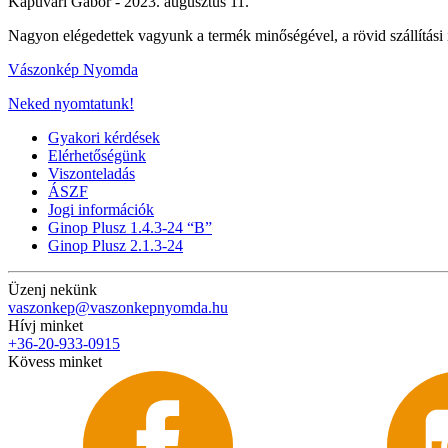
Kapuvári Gábor -
2023. augusztus 11.
Nagyon elégedettek vagyunk a termék minőségével, a rövid szállítási 
Vászonkép Nyomda
Neked nyomtatunk!
Gyakori kérdések
Elérhetőségünk
Viszonteladás
ÁSZF
Jogi információk
Ginop Plusz 1.4.3-24 “B”
Ginop Plusz 2.1.3-24
Üzenj nekünk
vaszonkep@vaszonkepnyomda.hu
Hívj minket
+36-20-933-0915
Kövess minket