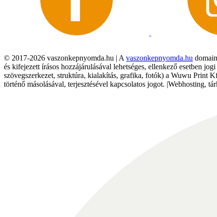
© 2017-2026 vaszonkepnyomda.hu | A
vaszonkepnyomda.hu
domainn
és kifejezett írásos hozzájárulásával lehetséges, ellenkező esetben jo
szövegszerkezet, struktúra, kialakítás, grafika, fotók) a Wuwu Print 
történő másolásával, terjesztésével kapcsolatos jogot. |Webhosting, 