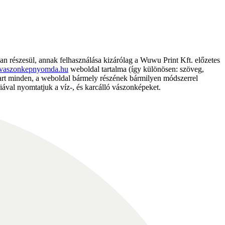
részesül, annak felhasználása kizárólag a Wuwu Print Kft. előzetes
vaszonkepnyomda.hu
weboldal tartalma (így különösen: szöveg,
nntart minden, a weboldal bármely részének bármilyen módszerrel
ával nyomtatjuk a víz-, és karcálló vászonképeket.