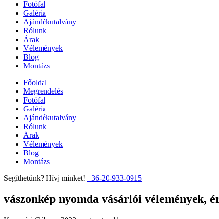
Fotófal
Galéria
Ajándékutalvány
Rólunk
Árak
Vélemények
Blog
Montázs
Főoldal
Megrendelés
Fotófal
Galéria
Ajándékutalvány
Rólunk
Árak
Vélemények
Blog
Montázs
Segíthetünk? Hívj minket!
+36-20-933-0915
vászonkép nyomda vásárlói vélemények, ért