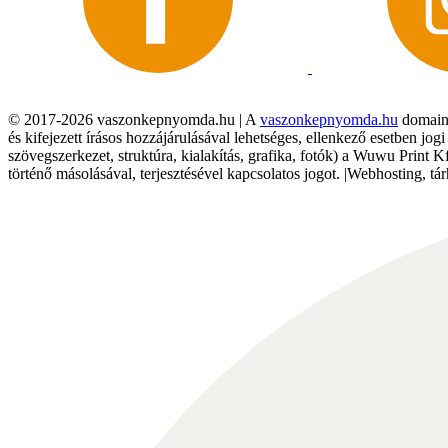
© 2017-2026 vaszonkepnyomda.hu | A
vaszonkepnyomda.hu
domainn
és kifejezett írásos hozzájárulásával lehetséges, ellenkező esetben jo
szövegszerkezet, struktúra, kialakítás, grafika, fotók) a Wuwu Print 
történő másolásával, terjesztésével kapcsolatos jogot. |Webhosting, 