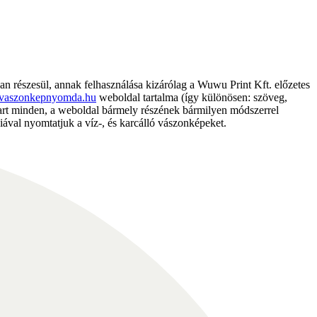
részesül, annak felhasználása kizárólag a Wuwu Print Kft. előzetes
vaszonkepnyomda.hu
weboldal tartalma (így különösen: szöveg,
nntart minden, a weboldal bármely részének bármilyen módszerrel
ával nyomtatjuk a víz-, és karcálló vászonképeket.