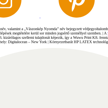
év, valamint a „Vászonkép Nyomda” név bejegyzett védjegyoltalomban 
gi lépések megtételére kerül sor minden jogsértő személlyel szemben. | A
Kft. kizárólagos szellemi tulajdonát képezik, így a Wuwu Print Kft. fe
tárhely: Digitalocean – New York | Környezetbarát HP LATEX technológi