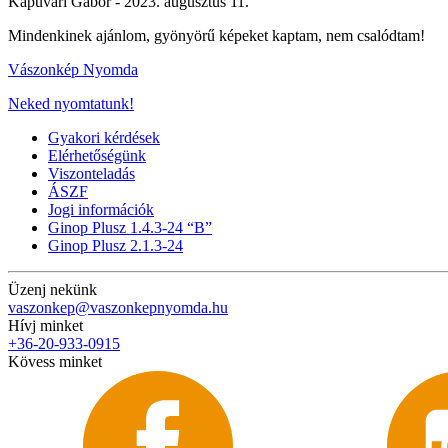
Kapuvári Gábor -
2023. augusztus 11.
Mindenkinek ajánlom, gyönyörű képeket kaptam, nem csalódtam!
Vászonkép Nyomda
Neked nyomtatunk!
Gyakori kérdések
Elérhetőségünk
Viszonteladás
ÁSZF
Jogi információk
Ginop Plusz 1.4.3-24 “B”
Ginop Plusz 2.1.3-24
Üzenj nekünk
vaszonkep@vaszonkepnyomda.hu
Hívj minket
+36-20-933-0915
Kövess minket