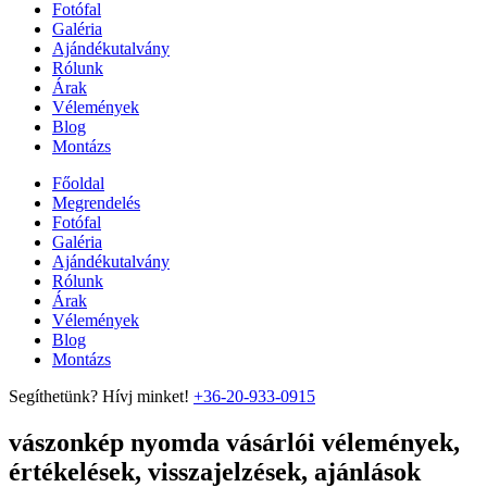
Fotófal
Galéria
Ajándékutalvány
Rólunk
Árak
Vélemények
Blog
Montázs
Főoldal
Megrendelés
Fotófal
Galéria
Ajándékutalvány
Rólunk
Árak
Vélemények
Blog
Montázs
Segíthetünk? Hívj minket!
+36-20-933-0915
vászonkép nyomda vásárlói vélemények,
értékelések, visszajelzések, ajánlások