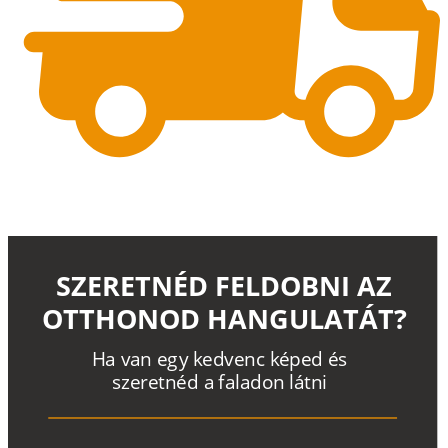
SZERETNÉD FELDOBNI AZ
OTTHONOD HANGULATÁT?
H
a
v
a
n
e
g
y
k
e
d
v
e
n
c
k
é
p
e
d
é
s
s
z
e
r
e
t
n
é
d a
f
a
l
a
d
o
n
l
á
t
n
i