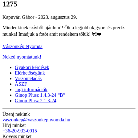
1275
Kapuvári Gábor -
2023. augusztus 29.
Mindenkinek szívből ajánlom!! Ők a legjobbak,gyors és precíz
munka! Imádjuk a fotót amit rendeltem tőlük! 🥰❤️
Vászonkép Nyomda
Neked nyomtatunk!
Gyakori kérdések
Elérhetőségünk
Viszonteladás
ÁSZF
Jogi információk
Ginop Plusz 1.4.3-24 “B”
Ginop Plusz 2.1.3-24
Üzenj nekünk
vaszonkep@vaszonkepnyomda.hu
Hívj minket
+36-20-933-0915
Kövess minket