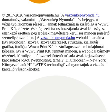
© 2017-2026 vaszonkepnyomda.hu | A
vaszonkepnyomda.hu
domainnév, valamint a „Vászonkép Nyomda” név bejegyzett
védjegyoltalomban részesül, annak felhasználása kizárólag a Wuwu
Print Kft. előzetes és kifejezett írásos hozzájárulásával lehetséges,
ellenkező esetben jogi lépések megtételére kerül sor minden jogsértő
személlyel szemben. | A
vaszonkepnyomda.hu
weboldal tartalma
(így különösen: szöveg, szövegszerkezet, struktúra, kialakítás,
grafika, fotók) a Wuwu Print Kft. kizárólagos szellemi tulajdonát
képezik, így a Wuwu Print Kft. fenntart minden, a weboldal bármely
részének bármilyen módszerrel történő másolásával, terjesztésével
kapcsolatos jogot. |Webhosting, tárhely: Digitalocean – New York |
Környezetbarát HP LATEX technológiával nyomtatjuk a víz-, és
karcálló vászonképeket.