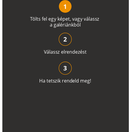
1
T
ö
l
t
s
f
e
l
e
g
y
k
é
pe
t
,
v
a
g
y
v
á
l
a
ss
z
a
g
a
lé
r
i
án
k
b
ó
l
2
V
á
l
a
ss
z
e
l
r
e
n
d
e
z
é
s
t
3
H
a
t
e
t
s
z
i
k
r
e
n
d
el
d
m
e
g
!