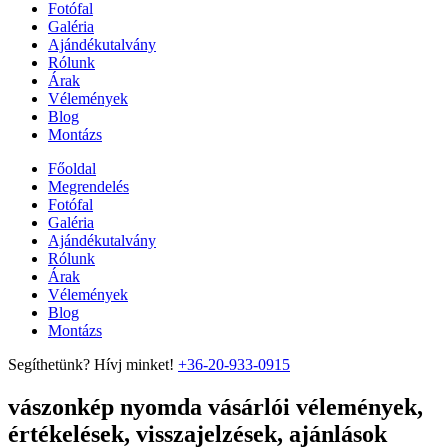
Fotófal
Galéria
Ajándékutalvány
Rólunk
Árak
Vélemények
Blog
Montázs
Főoldal
Megrendelés
Fotófal
Galéria
Ajándékutalvány
Rólunk
Árak
Vélemények
Blog
Montázs
Segíthetünk? Hívj minket!
+36-20-933-0915
vászonkép nyomda vásárlói vélemények,
értékelések, visszajelzések, ajánlások