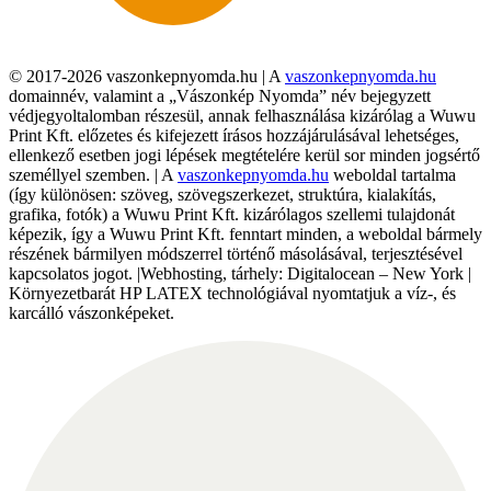
© 2017-2026 vaszonkepnyomda.hu | A
vaszonkepnyomda.hu
domainnév, valamint a „Vászonkép Nyomda” név bejegyzett
védjegyoltalomban részesül, annak felhasználása kizárólag a Wuwu
Print Kft. előzetes és kifejezett írásos hozzájárulásával lehetséges,
ellenkező esetben jogi lépések megtételére kerül sor minden jogsértő
személlyel szemben. | A
vaszonkepnyomda.hu
weboldal tartalma
(így különösen: szöveg, szövegszerkezet, struktúra, kialakítás,
grafika, fotók) a Wuwu Print Kft. kizárólagos szellemi tulajdonát
képezik, így a Wuwu Print Kft. fenntart minden, a weboldal bármely
részének bármilyen módszerrel történő másolásával, terjesztésével
kapcsolatos jogot. |Webhosting, tárhely: Digitalocean – New York |
Környezetbarát HP LATEX technológiával nyomtatjuk a víz-, és
karcálló vászonképeket.