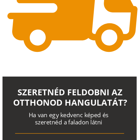
SZERETNÉD FELDOBNI AZ
OTTHONOD HANGULATÁT?
H
a
v
a
n
e
g
y
k
e
d
v
e
n
c
k
é
p
e
d
é
s
s
z
e
r
e
t
n
é
d a
f
a
l
a
d
o
n
l
á
t
n
i