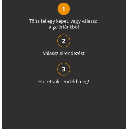
1
T
ö
l
t
s
f
e
l
e
g
y
k
é
pe
t
,
v
a
g
y
v
á
l
a
ss
z
a
g
a
lé
r
i
án
k
b
ó
l
2
V
á
l
a
ss
z
e
l
r
e
n
d
e
z
é
s
t
3
H
a
t
e
t
s
z
i
k
r
e
n
d
el
d
m
e
g
!