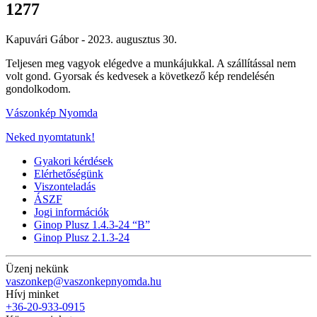
1277
Kapuvári Gábor -
2023. augusztus 30.
Teljesen meg vagyok elégedve a munkájukkal. A szállítással nem
volt gond. Gyorsak és kedvesek a következő kép rendelésén
gondolkodom.
Vászonkép Nyomda
Neked nyomtatunk!
Gyakori kérdések
Elérhetőségünk
Viszonteladás
ÁSZF
Jogi információk
Ginop Plusz 1.4.3-24 “B”
Ginop Plusz 2.1.3-24
Üzenj nekünk
vaszonkep@vaszonkepnyomda.hu
Hívj minket
+36-20-933-0915