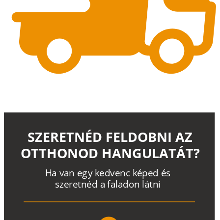
SZERETNÉD FELDOBNI AZ
OTTHONOD HANGULATÁT?
H
a
v
a
n
e
g
y
k
e
d
v
e
n
c
k
é
p
e
d
é
s
s
z
e
r
e
t
n
é
d a
f
a
l
a
d
o
n
l
á
t
n
i