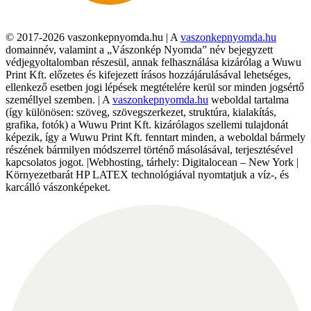
© 2017-2026 vaszonkepnyomda.hu | A
vaszonkepnyomda.hu
domainnév, valamint a „Vászonkép Nyomda” név bejegyzett
védjegyoltalomban részesül, annak felhasználása kizárólag a Wuwu
Print Kft. előzetes és kifejezett írásos hozzájárulásával lehetséges,
ellenkező esetben jogi lépések megtételére kerül sor minden jogsértő
személlyel szemben. | A
vaszonkepnyomda.hu
weboldal tartalma
(így különösen: szöveg, szövegszerkezet, struktúra, kialakítás,
grafika, fotók) a Wuwu Print Kft. kizárólagos szellemi tulajdonát
képezik, így a Wuwu Print Kft. fenntart minden, a weboldal bármely
részének bármilyen módszerrel történő másolásával, terjesztésével
kapcsolatos jogot. |Webhosting, tárhely: Digitalocean – New York |
Környezetbarát HP LATEX technológiával nyomtatjuk a víz-, és
karcálló vászonképeket.