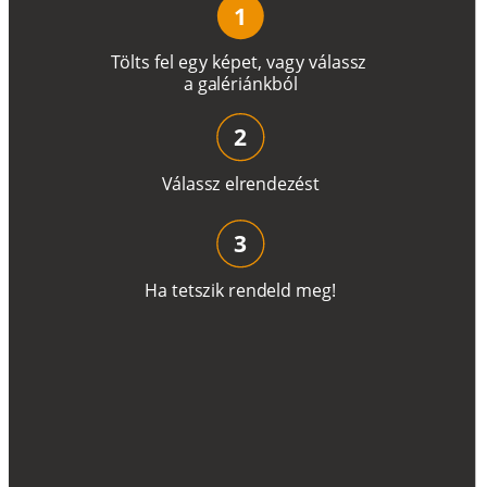
1
T
ö
l
t
s
f
e
l
e
g
y
k
é
pe
t
,
v
a
g
y
v
á
l
a
ss
z
a
g
a
lé
r
i
án
k
b
ó
l
2
V
á
l
a
ss
z
e
l
r
e
n
d
e
z
é
s
t
3
H
a
t
e
t
s
z
i
k
r
e
n
d
el
d
m
e
g
!