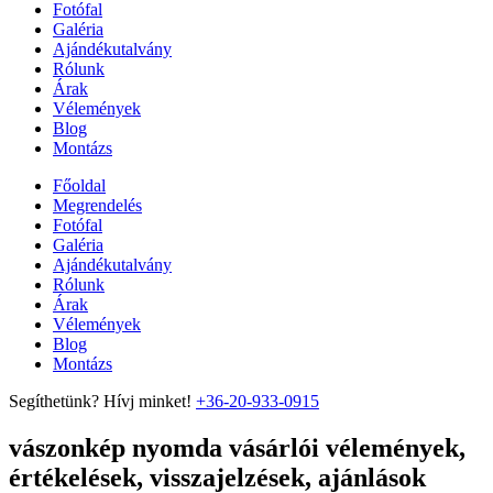
Fotófal
Galéria
Ajándékutalvány
Rólunk
Árak
Vélemények
Blog
Montázs
Főoldal
Megrendelés
Fotófal
Galéria
Ajándékutalvány
Rólunk
Árak
Vélemények
Blog
Montázs
Segíthetünk? Hívj minket!
+36-20-933-0915
vászonkép nyomda vásárlói vélemények,
értékelések, visszajelzések, ajánlások