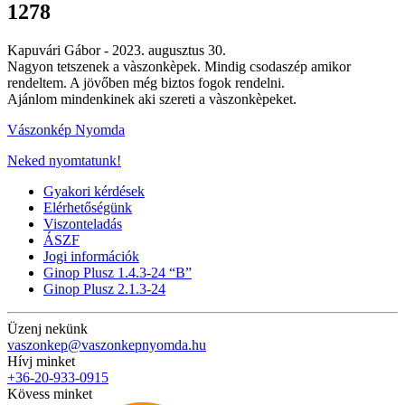
1278
Kapuvári Gábor -
2023. augusztus 30.
Nagyon tetszenek a vàszonkèpek. Mindig csodaszép amikor
rendeltem. A jövőben még biztos fogok rendelni.
Ajánlom mindenkinek aki szereti a vàszonkèpeket.
Vászonkép Nyomda
Neked nyomtatunk!
Gyakori kérdések
Elérhetőségünk
Viszonteladás
ÁSZF
Jogi információk
Ginop Plusz 1.4.3-24 “B”
Ginop Plusz 2.1.3-24
Üzenj nekünk
vaszonkep@vaszonkepnyomda.hu
Hívj minket
+36-20-933-0915
Kövess minket