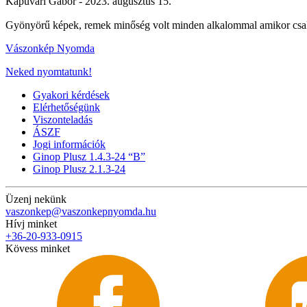
Kapuvári Gábor -
2023. augusztus 15.
Gyönyörű képek, remek minőség volt minden alkalommal amikor csak
Vászonkép Nyomda
Neked nyomtatunk!
Gyakori kérdések
Elérhetőségünk
Viszonteladás
ÁSZF
Jogi információk
Ginop Plusz 1.4.3-24 “B”
Ginop Plusz 2.1.3-24
Üzenj nekünk
vaszonkep@vaszonkepnyomda.hu
Hívj minket
+36-20-933-0915
Kövess minket