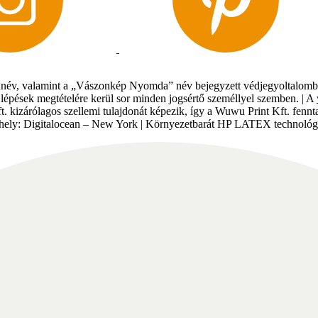
év, valamint a „Vászonkép Nyomda” név bejegyzett védjegyoltalomban 
gi lépések megtételére kerül sor minden jogsértő személlyel szemben. | A
Kft. kizárólagos szellemi tulajdonát képezik, így a Wuwu Print Kft. fe
tárhely: Digitalocean – New York | Környezetbarát HP LATEX technológi