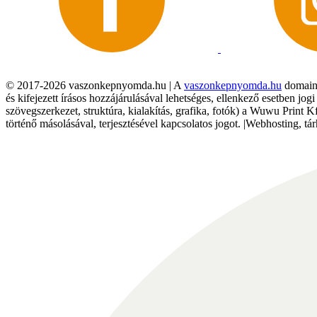
© 2017-2026 vaszonkepnyomda.hu | A
vaszonkepnyomda.hu
domainn
és kifejezett írásos hozzájárulásával lehetséges, ellenkező esetben jo
szövegszerkezet, struktúra, kialakítás, grafika, fotók) a Wuwu Print 
történő másolásával, terjesztésével kapcsolatos jogot. |Webhosting, 