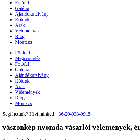
Fotófal
Galéria
Ajándékutalvány
Rólunk
Árak
Vélemények
Blog
Montázs
Főoldal
Megrendelés
Fotófal
Galéria
Ajándékutalvány
Rólunk
Árak
Vélemények
Blog
Montázs
Segíthetünk? Hívj minket!
+36-20-933-0915
vászonkép nyomda vásárlói vélemények, ért