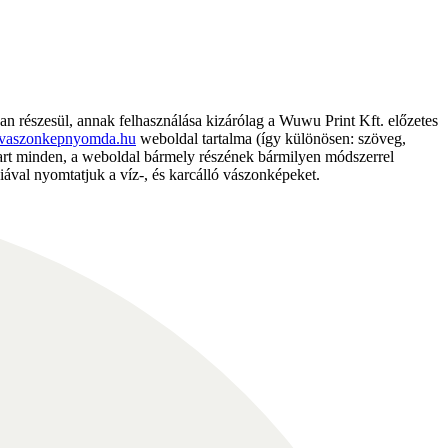
részesül, annak felhasználása kizárólag a Wuwu Print Kft. előzetes
vaszonkepnyomda.hu
weboldal tartalma (így különösen: szöveg,
nntart minden, a weboldal bármely részének bármilyen módszerrel
ával nyomtatjuk a víz-, és karcálló vászonképeket.