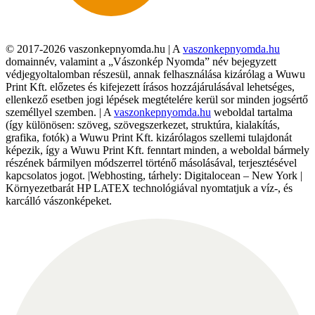
© 2017-2026 vaszonkepnyomda.hu | A
vaszonkepnyomda.hu
domainnév, valamint a „Vászonkép Nyomda” név bejegyzett
védjegyoltalomban részesül, annak felhasználása kizárólag a Wuwu
Print Kft. előzetes és kifejezett írásos hozzájárulásával lehetséges,
ellenkező esetben jogi lépések megtételére kerül sor minden jogsértő
személlyel szemben. | A
vaszonkepnyomda.hu
weboldal tartalma
(így különösen: szöveg, szövegszerkezet, struktúra, kialakítás,
grafika, fotók) a Wuwu Print Kft. kizárólagos szellemi tulajdonát
képezik, így a Wuwu Print Kft. fenntart minden, a weboldal bármely
részének bármilyen módszerrel történő másolásával, terjesztésével
kapcsolatos jogot. |Webhosting, tárhely: Digitalocean – New York |
Környezetbarát HP LATEX technológiával nyomtatjuk a víz-, és
karcálló vászonképeket.