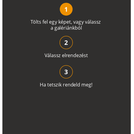
1
T
ö
l
t
s
f
e
l
e
g
y
k
é
pe
t
,
v
a
g
y
v
á
l
a
ss
z
a
g
a
lé
r
i
án
k
b
ó
l
2
V
á
l
a
ss
z
e
l
r
e
n
d
e
z
é
s
t
3
H
a
t
e
t
s
z
i
k
r
e
n
d
el
d
m
e
g
!