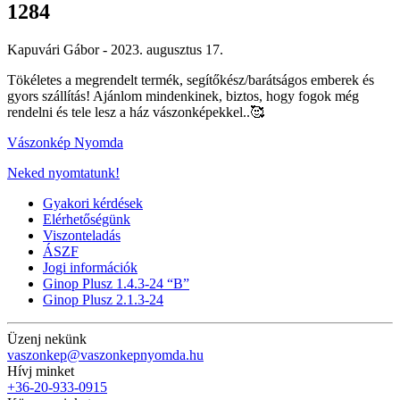
1284
Kapuvári Gábor -
2023. augusztus 17.
Tökéletes a megrendelt termék, segítőkész/barátságos emberek és
gyors szállítás! Ajánlom mindenkinek, biztos, hogy fogok még
rendelni és tele lesz a ház vászonképekkel..🥰
Vászonkép Nyomda
Neked nyomtatunk!
Gyakori kérdések
Elérhetőségünk
Viszonteladás
ÁSZF
Jogi információk
Ginop Plusz 1.4.3-24 “B”
Ginop Plusz 2.1.3-24
Üzenj nekünk
vaszonkep@vaszonkepnyomda.hu
Hívj minket
+36-20-933-0915