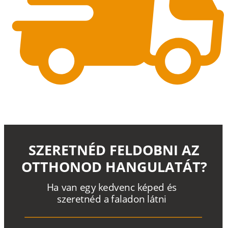
SZERETNÉD FELDOBNI AZ
OTTHONOD HANGULATÁT?
H
a
v
a
n
e
g
y
k
e
d
v
e
n
c
k
é
p
e
d
é
s
s
z
e
r
e
t
n
é
d a
f
a
l
a
d
o
n
l
á
t
n
i