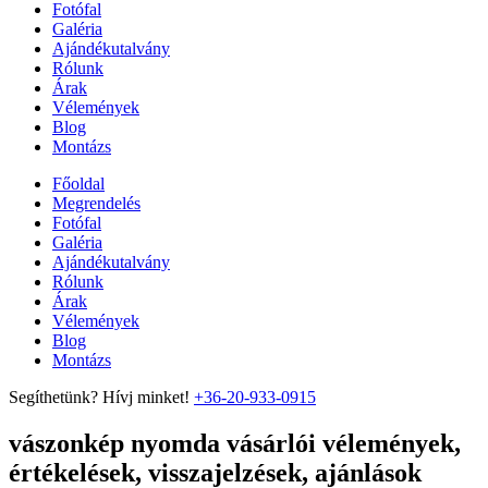
Fotófal
Galéria
Ajándékutalvány
Rólunk
Árak
Vélemények
Blog
Montázs
Főoldal
Megrendelés
Fotófal
Galéria
Ajándékutalvány
Rólunk
Árak
Vélemények
Blog
Montázs
Segíthetünk? Hívj minket!
+36-20-933-0915
vászonkép nyomda vásárlói vélemények,
értékelések, visszajelzések, ajánlások