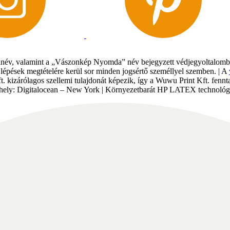
év, valamint a „Vászonkép Nyomda” név bejegyzett védjegyoltalomban 
gi lépések megtételére kerül sor minden jogsértő személlyel szemben. | A
Kft. kizárólagos szellemi tulajdonát képezik, így a Wuwu Print Kft. fe
tárhely: Digitalocean – New York | Környezetbarát HP LATEX technológi