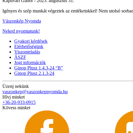
Kapuvári Gábor -
2023. augusztus 31.
Igényes és szép munkát végeztek az emlékeinkkel! Nem utolsó sorban
Vászonkép Nyomda
Neked nyomtatunk!
Gyakori kérdések
Elérhetőségünk
Viszonteladás
ÁSZF
Jogi információk
Ginop Plusz 1.4.3-24 “B”
Ginop Plusz 2.1.3-24
Üzenj nekünk
vaszonkep@vaszonkepnyomda.hu
Hívj minket
+36-20-933-0915
Kövess minket