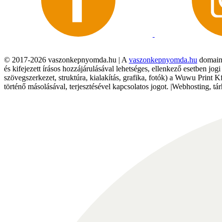
© 2017-2026 vaszonkepnyomda.hu | A
vaszonkepnyomda.hu
domainn
és kifejezett írásos hozzájárulásával lehetséges, ellenkező esetben jo
szövegszerkezet, struktúra, kialakítás, grafika, fotók) a Wuwu Print 
történő másolásával, terjesztésével kapcsolatos jogot. |Webhosting, 