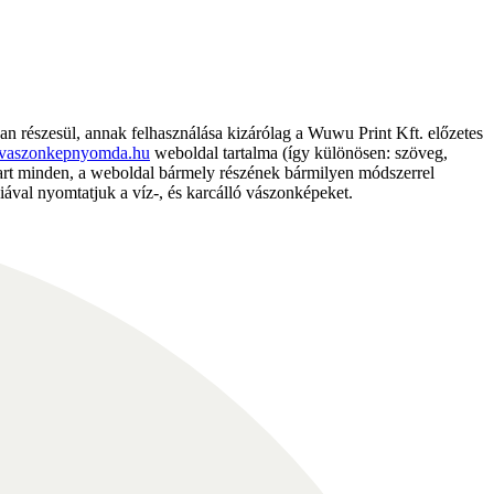
részesül, annak felhasználása kizárólag a Wuwu Print Kft. előzetes
vaszonkepnyomda.hu
weboldal tartalma (így különösen: szöveg,
nntart minden, a weboldal bármely részének bármilyen módszerrel
ával nyomtatjuk a víz-, és karcálló vászonképeket.