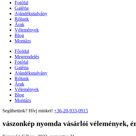
Fotófal
Galéria
Ajándékutalvány
Rólunk
Árak
Vélemények
Blog
Montázs
Főoldal
Megrendelés
Fotófal
Galéria
Ajándékutalvány
Rólunk
Árak
Vélemények
Blog
Montázs
Segíthetünk? Hívj minket!
+36-20-933-0915
vászonkép nyomda vásárlói vélemények, ért