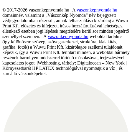
© 2017-2026 vaszonkepnyomda.hu | A
vaszonkepnyomda.hu
domainnév, valamint a „Vászonkép Nyomda” név bejegyzett
védjegyoltalomban részesül, annak felhasználása kizárólag a Wuwu
Print Kft. előzetes és kifejezett írásos hozzájárulásával lehetséges,
ellenkező esetben jogi lépések megtételére kerül sor minden jogsértő
személlyel szemben. | A
vaszonkepnyomda.hu
weboldal tartalma
(így különösen: szöveg, szövegszerkezet, struktúra, kialakítás,
grafika, fotók) a Wuwu Print Kft. kizárólagos szellemi tulajdonát
képezik, így a Wuwu Print Kft. fenntart minden, a weboldal bármely
részének bármilyen módszerrel történő másolásával, terjesztésével
kapcsolatos jogot. |Webhosting, tárhely: Digitalocean – New York |
Környezetbarát HP LATEX technológiával nyomtatjuk a víz-, és
karcálló vászonképeket.