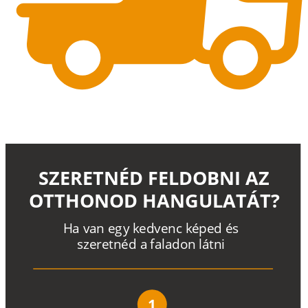
SZERETNÉD FELDOBNI AZ
OTTHONOD HANGULATÁT?
H
a
v
a
n
e
g
y
k
e
d
v
e
n
c
k
é
p
e
d
é
s
s
z
e
r
e
t
n
é
d a
f
a
l
a
d
o
n
l
á
t
n
i
1