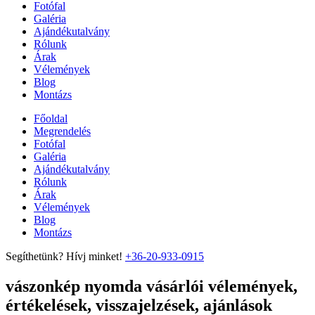
Fotófal
Galéria
Ajándékutalvány
Rólunk
Árak
Vélemények
Blog
Montázs
Főoldal
Megrendelés
Fotófal
Galéria
Ajándékutalvány
Rólunk
Árak
Vélemények
Blog
Montázs
Segíthetünk? Hívj minket!
+36-20-933-0915
vászonkép nyomda vásárlói vélemények,
értékelések, visszajelzések, ajánlások