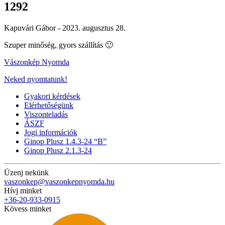
1292
Kapuvári Gábor -
2023. augusztus 28.
Szuper minőség, gyors szállítás 🙂
Vászonkép Nyomda
Neked nyomtatunk!
Gyakori kérdések
Elérhetőségünk
Viszonteladás
ÁSZF
Jogi információk
Ginop Plusz 1.4.3-24 “B”
Ginop Plusz 2.1.3-24
Üzenj nekünk
vaszonkep@vaszonkepnyomda.hu
Hívj minket
+36-20-933-0915
Kövess minket