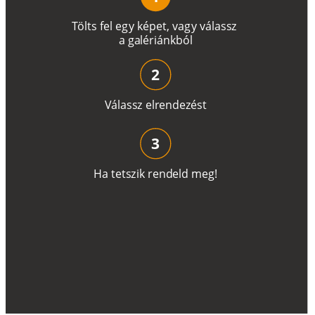
T
ö
l
t
s
f
e
l
e
g
y
k
é
pe
t
,
v
a
g
y
v
á
l
a
ss
z
a
g
a
lé
r
i
án
k
b
ó
l
2
V
á
l
a
ss
z
e
l
r
e
n
d
e
z
é
s
t
3
H
a
t
e
t
s
z
i
k
r
e
n
d
el
d
m
e
g
!