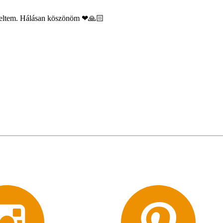
pzeltem. Hálásan köszönöm ❤🙏🏻