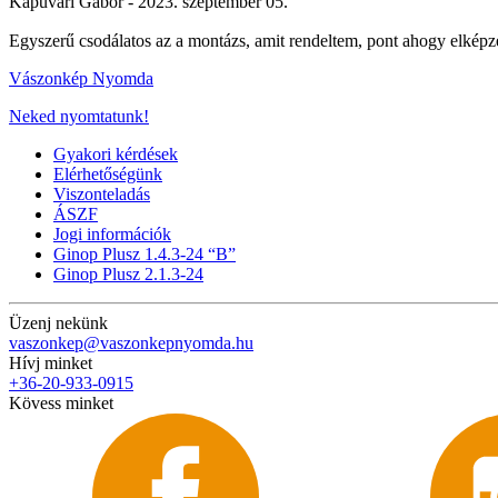
Kapuvári Gábor -
2023. szeptember 05.
Egyszerű csodálatos az a montázs, amit rendeltem, pont ahogy elké
Vászonkép Nyomda
Neked nyomtatunk!
Gyakori kérdések
Elérhetőségünk
Viszonteladás
ÁSZF
Jogi információk
Ginop Plusz 1.4.3-24 “B”
Ginop Plusz 2.1.3-24
Üzenj nekünk
vaszonkep@vaszonkepnyomda.hu
Hívj minket
+36-20-933-0915
Kövess minket