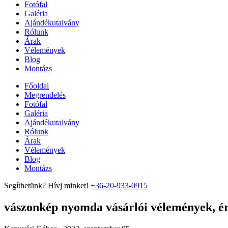
Fotófal
Galéria
Ajándékutalvány
Rólunk
Árak
Vélemények
Blog
Montázs
Főoldal
Megrendelés
Fotófal
Galéria
Ajándékutalvány
Rólunk
Árak
Vélemények
Blog
Montázs
Segíthetünk? Hívj minket!
+36-20-933-0915
vászonkép nyomda vásárlói vélemények, ért