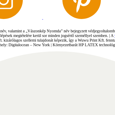
év, valamint a „Vászonkép Nyomda” név bejegyzett védjegyoltalomban 
gi lépések megtételére kerül sor minden jogsértő személlyel szemben. | A
Kft. kizárólagos szellemi tulajdonát képezik, így a Wuwu Print Kft. fe
tárhely: Digitalocean – New York | Környezetbarát HP LATEX technológi