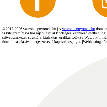
© 2017-2026 vaszonkepnyomda.hu | A
vaszonkepnyomda.hu
domainn
és kifejezett írásos hozzájárulásával lehetséges, ellenkező esetben jo
szövegszerkezet, struktúra, kialakítás, grafika, fotók) a Wuwu Print 
történő másolásával, terjesztésével kapcsolatos jogot. |Webhosting, 