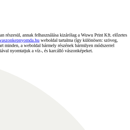
részesül, annak felhasználása kizárólag a Wuwu Print Kft. előzetes
vaszonkepnyomda.hu
weboldal tartalma (így különösen: szöveg,
nntart minden, a weboldal bármely részének bármilyen módszerrel
ával nyomtatjuk a víz-, és karcálló vászonképeket.