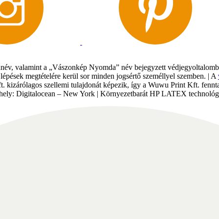
év, valamint a „Vászonkép Nyomda” név bejegyzett védjegyoltalomban 
gi lépések megtételére kerül sor minden jogsértő személlyel szemben. | A
Kft. kizárólagos szellemi tulajdonát képezik, így a Wuwu Print Kft. fe
tárhely: Digitalocean – New York | Környezetbarát HP LATEX technológi