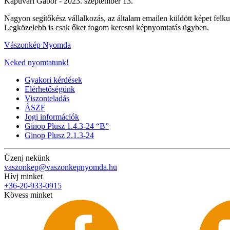
Kapuvári Gábor -
2023. szeptember 13.
Nagyon segítőkész vállalkozás, az általam emailen küldött képet felk
Legközelebb is csak őket fogom keresni képnyomtatás ügyben.
Vászonkép Nyomda
Neked nyomtatunk!
Gyakori kérdések
Elérhetőségünk
Viszonteladás
ÁSZF
Jogi információk
Ginop Plusz 1.4.3-24 “B”
Ginop Plusz 2.1.3-24
Üzenj nekünk
vaszonkep@vaszonkepnyomda.hu
Hívj minket
+36-20-933-0915
Kövess minket