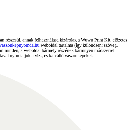
részesül, annak felhasználása kizárólag a Wuwu Print Kft. előzetes
vaszonkepnyomda.hu
weboldal tartalma (így különösen: szöveg,
nntart minden, a weboldal bármely részének bármilyen módszerrel
ával nyomtatjuk a víz-, és karcálló vászonképeket.