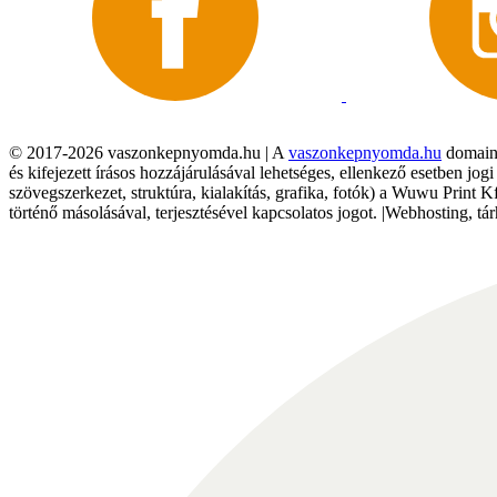
© 2017-2026 vaszonkepnyomda.hu | A
vaszonkepnyomda.hu
domainn
és kifejezett írásos hozzájárulásával lehetséges, ellenkező esetben jo
szövegszerkezet, struktúra, kialakítás, grafika, fotók) a Wuwu Print 
történő másolásával, terjesztésével kapcsolatos jogot. |Webhosting, 