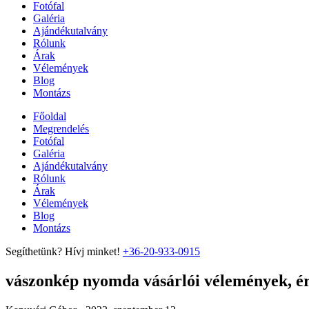
Fotófal
Galéria
Ajándékutalvány
Rólunk
Árak
Vélemények
Blog
Montázs
Főoldal
Megrendelés
Fotófal
Galéria
Ajándékutalvány
Rólunk
Árak
Vélemények
Blog
Montázs
Segíthetünk? Hívj minket!
+36-20-933-0915
vászonkép nyomda vásárlói vélemények, ért