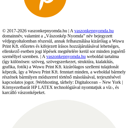
© 2017-2026 vaszonkepnyomda.hu | A
vaszonkepnyomda.hu
domainnév, valamint a „Vászonkép Nyomda” név bejegyzett
védjegyoltalomban részesül, annak felhasználása kizárólag a Wuwu
Print Kft. előzetes és kifejezett írásos hozzájárulásával lehetséges,
ellenkező esetben jogi lépések megtételére kerül sor minden jogsértő
személlyel szemben. | A
vaszonkepnyomda.hu
weboldal tartalma
(így különösen: szöveg, szövegszerkezet, struktúra, kialakítás,
grafika, fotók) a Wuwu Print Kft. kizárólagos szellemi tulajdonát
képezik, így a Wuwu Print Kft. fenntart minden, a weboldal bármely
részének bármilyen módszerrel történő másolásával, terjesztésével
kapcsolatos jogot. |Webhosting, tárhely: Digitalocean – New York |
Környezetbarát HP LATEX technológiával nyomtatjuk a víz-, és
karcálló vászonképeket.