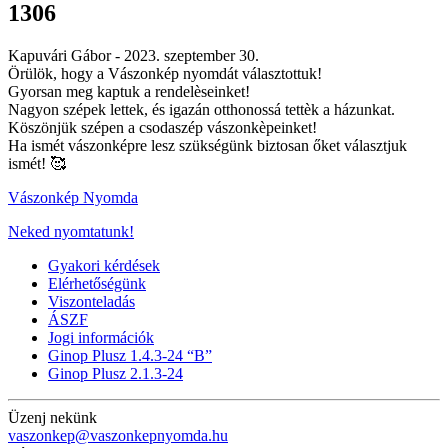
1306
Kapuvári Gábor -
2023. szeptember 30.
Örülök, hogy a Vászonkép nyomdát választottuk!
Gyorsan meg kaptuk a rendelèseinket!
Nagyon szépek lettek, és igazán otthonossá tettèk a házunkat.
Köszönjük szépen a csodaszép vászonkèpeinket!
Ha ismét vászonképre lesz szükségünk biztosan őket választjuk
ismét!
🥰
Vászonkép Nyomda
Neked nyomtatunk!
Gyakori kérdések
Elérhetőségünk
Viszonteladás
ÁSZF
Jogi információk
Ginop Plusz 1.4.3-24 “B”
Ginop Plusz 2.1.3-24
Üzenj nekünk
vaszonkep@vaszonkepnyomda.hu