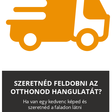
SZERETNÉD FELDOBNI AZ
OTTHONOD HANGULATÁT?
H
a
v
a
n
e
g
y
k
e
d
v
e
n
c
k
é
p
e
d
é
s
s
z
e
r
e
t
n
é
d a
f
a
l
a
d
o
n
l
á
t
n
i