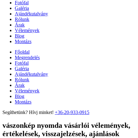
Fotófal
Galéria
Ajándékutalvány
Rólunk
Árak
Vélemények
Blog
Montázs
Főoldal
Megrendelés
Fotófal
Galéria
Ajándékutalvány
Rólunk
Árak
Vélemények
Blog
Montázs
Segíthetünk? Hívj minket!
+36-20-933-0915
vászonkép nyomda vásárlói vélemények,
értékelések, visszajelzések, ajánlások