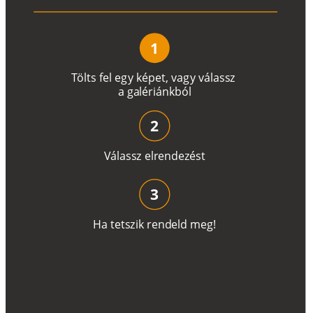
1
T
ö
l
t
s
f
e
l
e
g
y
k
é
pe
t
,
v
a
g
y
v
á
l
a
ss
z
a
g
a
lé
r
i
án
k
b
ó
l
2
V
á
l
a
ss
z
e
l
r
e
n
d
e
z
é
s
t
3
H
a
t
e
t
s
z
i
k
r
e
n
d
el
d
m
e
g
!