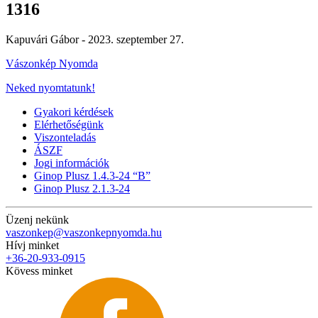
1316
Kapuvári Gábor -
2023. szeptember 27.
Vászonkép Nyomda
Neked nyomtatunk!
Gyakori kérdések
Elérhetőségünk
Viszonteladás
ÁSZF
Jogi információk
Ginop Plusz 1.4.3-24 “B”
Ginop Plusz 2.1.3-24
Üzenj nekünk
vaszonkep@vaszonkepnyomda.hu
Hívj minket
+36-20-933-0915
Kövess minket