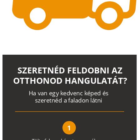
SZERETNÉD FELDOBNI AZ
OTTHONOD HANGULATÁT?
H
a
v
a
n
e
g
y
k
e
d
v
e
n
c
k
é
p
e
d
é
s
s
z
e
r
e
t
n
é
d a
f
a
l
a
d
o
n
l
á
t
n
i
1