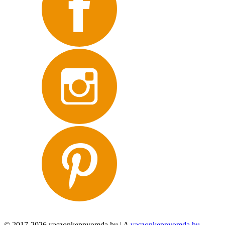
© 2017-2026 vaszonkepnyomda.hu | A
vaszonkepnyomda.hu