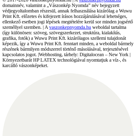
domainnév, valamint a „Vászonkép Nyomda” név bejegyzett
védjegyoltalomban részesül, annak felhasználása kizárólag a Wuwu
Print Kft. előzetes és kifejezett írásos hozzájárulásával lehetséges,
ellenkező esetben jogi lépések megtételére kerül sor minden jogsértő
személlyel szemben. | A
vaszonkepnyomda.hu
weboldal tartalma
(így különösen: szöveg, szövegszerkezet, struktúra, kialakítás,
grafika, fotók) a Wuwu Print Kft. kizárólagos szellemi tulajdonát
képezik, így a Wuwu Print Kft. fenntart minden, a weboldal bármely
részének bármilyen módszerrel történő másolásával, terjesztésével
kapcsolatos jogot. |Webhosting, tárhely: Digitalocean – New York |
Környezetbarát HP LATEX technológiával nyomtatjuk a víz-, és
karcálló vászonképeket.