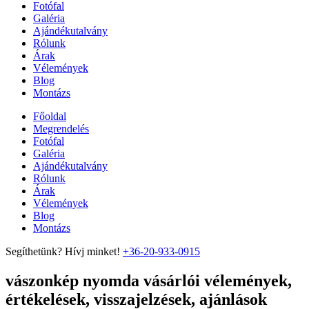
Fotófal
Galéria
Ajándékutalvány
Rólunk
Árak
Vélemények
Blog
Montázs
Főoldal
Megrendelés
Fotófal
Galéria
Ajándékutalvány
Rólunk
Árak
Vélemények
Blog
Montázs
Segíthetünk? Hívj minket!
+36-20-933-0915
vászonkép nyomda vásárlói vélemények,
értékelések, visszajelzések, ajánlások