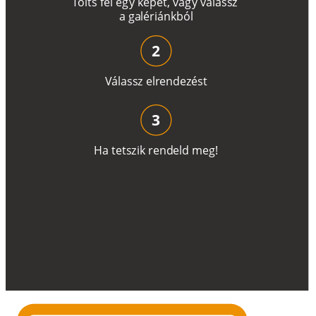
T
ö
l
t
s
f
e
l
e
g
y
k
é
pe
t
,
v
a
g
y
v
á
l
a
ss
z
a
g
a
lé
r
i
án
k
b
ó
l
2
V
á
l
a
ss
z
e
l
r
e
n
d
e
z
é
s
t
3
H
a
t
e
t
s
z
i
k
r
e
n
d
el
d
m
e
g
!