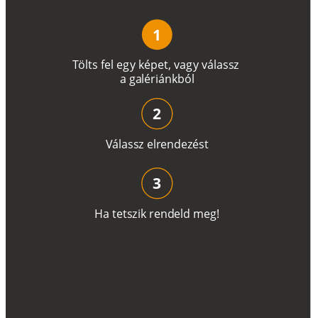
1
T
ö
l
t
s
f
e
l
e
g
y
k
é
pe
t
,
v
a
g
y
v
á
l
a
ss
z
a
g
a
lé
r
i
án
k
b
ó
l
2
V
á
l
a
ss
z
e
l
r
e
n
d
e
z
é
s
t
3
H
a
t
e
t
s
z
i
k
r
e
n
d
el
d
m
e
g
!