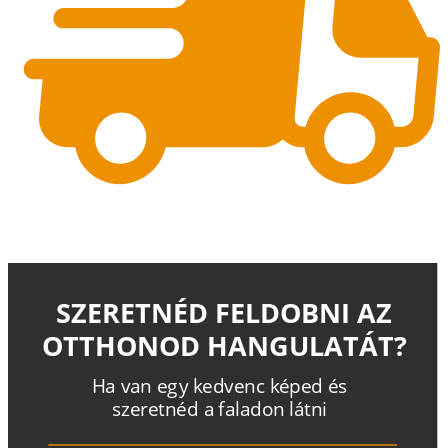
SZERETNÉD FELDOBNI AZ
OTTHONOD HANGULATÁT?
H
a
v
a
n
e
g
y
k
e
d
v
e
n
c
k
é
p
e
d
é
s
s
z
e
r
e
t
n
é
d a
f
a
l
a
d
o
n
l
á
t
n
i