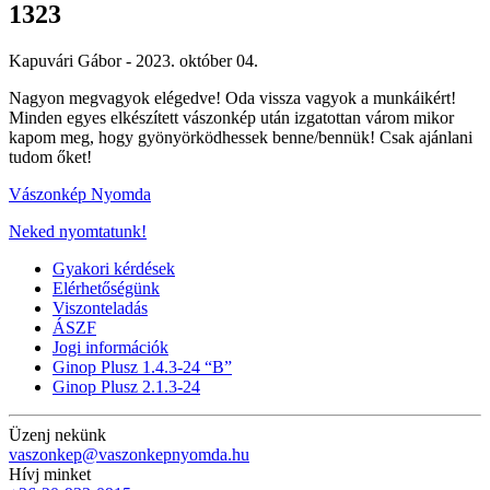
1323
Kapuvári Gábor -
2023. október 04.
Nagyon megvagyok elégedve! Oda vissza vagyok a munkáikért!
Minden egyes elkészített vászonkép után izgatottan várom mikor
kapom meg, hogy gyönyörködhessek benne/bennük! Csak ajánlani
tudom őket!
Vászonkép Nyomda
Neked nyomtatunk!
Gyakori kérdések
Elérhetőségünk
Viszonteladás
ÁSZF
Jogi információk
Ginop Plusz 1.4.3-24 “B”
Ginop Plusz 2.1.3-24
Üzenj nekünk
vaszonkep@vaszonkepnyomda.hu
Hívj minket