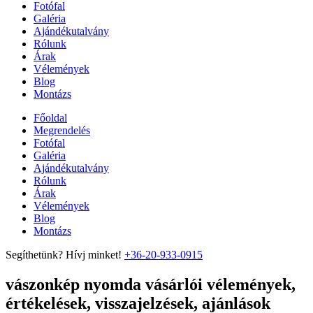
Fotófal
Galéria
Ajándékutalvány
Rólunk
Árak
Vélemények
Blog
Montázs
Főoldal
Megrendelés
Fotófal
Galéria
Ajándékutalvány
Rólunk
Árak
Vélemények
Blog
Montázs
Segíthetünk? Hívj minket!
+36-20-933-0915
vászonkép nyomda vásárlói vélemények,
értékelések, visszajelzések, ajánlások