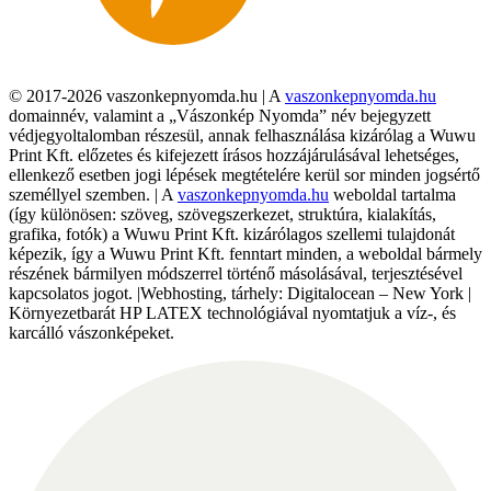
© 2017-2026 vaszonkepnyomda.hu | A
vaszonkepnyomda.hu
domainnév, valamint a „Vászonkép Nyomda” név bejegyzett
védjegyoltalomban részesül, annak felhasználása kizárólag a Wuwu
Print Kft. előzetes és kifejezett írásos hozzájárulásával lehetséges,
ellenkező esetben jogi lépések megtételére kerül sor minden jogsértő
személlyel szemben. | A
vaszonkepnyomda.hu
weboldal tartalma
(így különösen: szöveg, szövegszerkezet, struktúra, kialakítás,
grafika, fotók) a Wuwu Print Kft. kizárólagos szellemi tulajdonát
képezik, így a Wuwu Print Kft. fenntart minden, a weboldal bármely
részének bármilyen módszerrel történő másolásával, terjesztésével
kapcsolatos jogot. |Webhosting, tárhely: Digitalocean – New York |
Környezetbarát HP LATEX technológiával nyomtatjuk a víz-, és
karcálló vászonképeket.