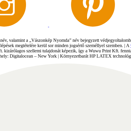
év, valamint a „Vászonkép Nyomda” név bejegyzett védjegyoltalomban 
gi lépések megtételére kerül sor minden jogsértő személlyel szemben. | A
Kft. kizárólagos szellemi tulajdonát képezik, így a Wuwu Print Kft. fe
tárhely: Digitalocean – New York | Környezetbarát HP LATEX technológi