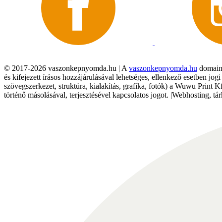
© 2017-2026 vaszonkepnyomda.hu | A
vaszonkepnyomda.hu
domainn
és kifejezett írásos hozzájárulásával lehetséges, ellenkező esetben jo
szövegszerkezet, struktúra, kialakítás, grafika, fotók) a Wuwu Print 
történő másolásával, terjesztésével kapcsolatos jogot. |Webhosting, 