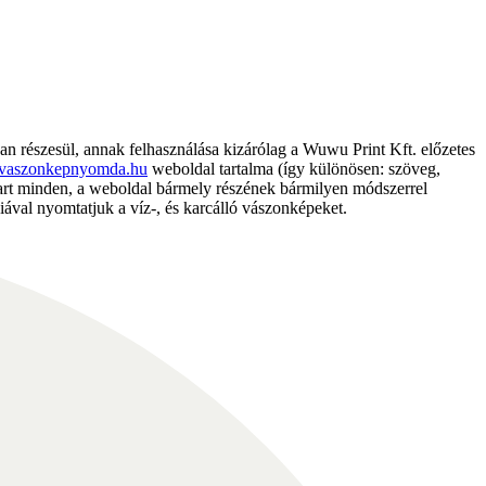
részesül, annak felhasználása kizárólag a Wuwu Print Kft. előzetes
vaszonkepnyomda.hu
weboldal tartalma (így különösen: szöveg,
nntart minden, a weboldal bármely részének bármilyen módszerrel
ával nyomtatjuk a víz-, és karcálló vászonképeket.