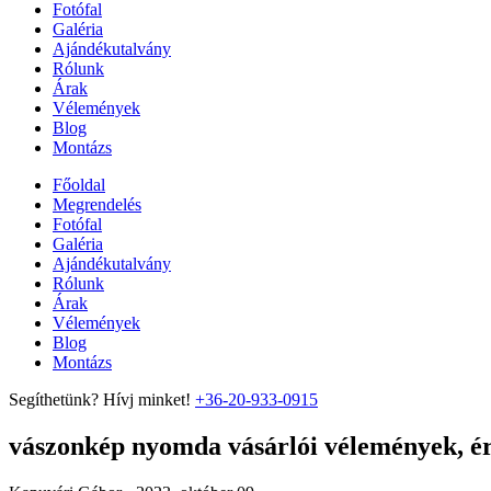
Fotófal
Galéria
Ajándékutalvány
Rólunk
Árak
Vélemények
Blog
Montázs
Főoldal
Megrendelés
Fotófal
Galéria
Ajándékutalvány
Rólunk
Árak
Vélemények
Blog
Montázs
Segíthetünk? Hívj minket!
+36-20-933-0915
vászonkép nyomda vásárlói vélemények, ért