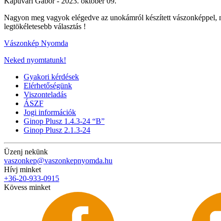
Kapuvári Gábor -
2023. október 09.
Nagyon meg vagyok elégedve az unokámról készített vászonképpel, n
legtökéletesebb választás !
Vászonkép Nyomda
Neked nyomtatunk!
Gyakori kérdések
Elérhetőségünk
Viszonteladás
ÁSZF
Jogi információk
Ginop Plusz 1.4.3-24 “B”
Ginop Plusz 2.1.3-24
Üzenj nekünk
vaszonkep@vaszonkepnyomda.hu
Hívj minket
+36-20-933-0915
Kövess minket