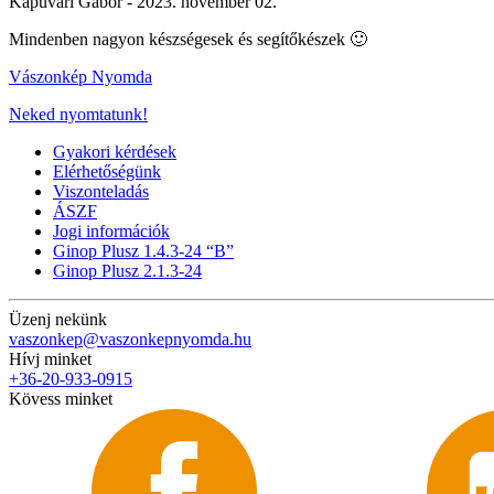
Kapuvári Gábor -
2023. november 02.
Mindenben nagyon készségesek és segítőkészek 🙂
Vászonkép Nyomda
Neked nyomtatunk!
Gyakori kérdések
Elérhetőségünk
Viszonteladás
ÁSZF
Jogi információk
Ginop Plusz 1.4.3-24 “B”
Ginop Plusz 2.1.3-24
Üzenj nekünk
vaszonkep@vaszonkepnyomda.hu
Hívj minket
+36-20-933-0915
Kövess minket