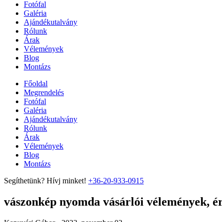
Fotófal
Galéria
Ajándékutalvány
Rólunk
Árak
Vélemények
Blog
Montázs
Főoldal
Megrendelés
Fotófal
Galéria
Ajándékutalvány
Rólunk
Árak
Vélemények
Blog
Montázs
Segíthetünk? Hívj minket!
+36-20-933-0915
vászonkép nyomda vásárlói vélemények, ért