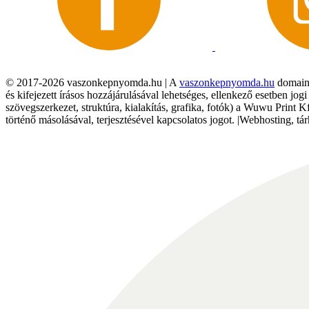
© 2017-2026 vaszonkepnyomda.hu | A
vaszonkepnyomda.hu
domainn
és kifejezett írásos hozzájárulásával lehetséges, ellenkező esetben jo
szövegszerkezet, struktúra, kialakítás, grafika, fotók) a Wuwu Print 
történő másolásával, terjesztésével kapcsolatos jogot. |Webhosting, 