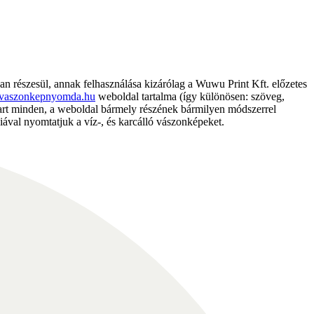
részesül, annak felhasználása kizárólag a Wuwu Print Kft. előzetes
vaszonkepnyomda.hu
weboldal tartalma (így különösen: szöveg,
nntart minden, a weboldal bármely részének bármilyen módszerrel
ával nyomtatjuk a víz-, és karcálló vászonképeket.