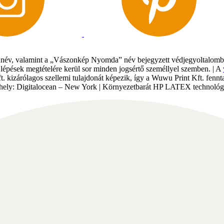
év, valamint a „Vászonkép Nyomda” név bejegyzett védjegyoltalomban 
gi lépések megtételére kerül sor minden jogsértő személlyel szemben. | A
Kft. kizárólagos szellemi tulajdonát képezik, így a Wuwu Print Kft. fe
tárhely: Digitalocean – New York | Környezetbarát HP LATEX technológi