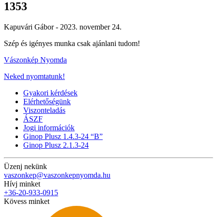
1353
Kapuvári Gábor -
2023. november 24.
Szép és igényes munka csak ajánlani tudom!
Vászonkép Nyomda
Neked nyomtatunk!
Gyakori kérdések
Elérhetőségünk
Viszonteladás
ÁSZF
Jogi információk
Ginop Plusz 1.4.3-24 “B”
Ginop Plusz 2.1.3-24
Üzenj nekünk
vaszonkep@vaszonkepnyomda.hu
Hívj minket
+36-20-933-0915
Kövess minket