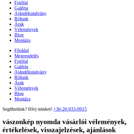
Fotófal
Galéria
Ajándékutalvány
Rólunk
Árak
Vélemények
Blog
Montázs
Főoldal
Megrendelés
Fotófal
Galéria
Ajándékutalvány
Rólunk
Árak
Vélemények
Blog
Montázs
Segíthetünk? Hívj minket!
+36-20-933-0915
vászonkép nyomda vásárlói vélemények,
értékelések, visszajelzések, ajánlások