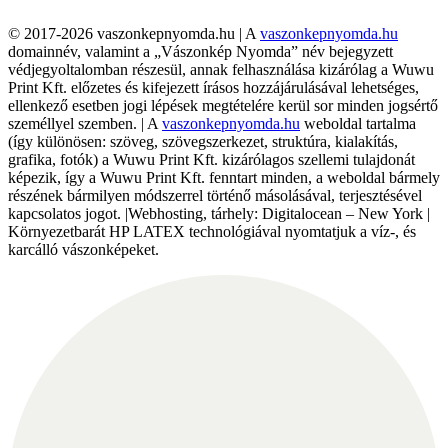
© 2017-2026 vaszonkepnyomda.hu | A
vaszonkepnyomda.hu
domainnév, valamint a „Vászonkép Nyomda” név bejegyzett
védjegyoltalomban részesül, annak felhasználása kizárólag a Wuwu
Print Kft. előzetes és kifejezett írásos hozzájárulásával lehetséges,
ellenkező esetben jogi lépések megtételére kerül sor minden jogsértő
személlyel szemben. | A
vaszonkepnyomda.hu
weboldal tartalma
(így különösen: szöveg, szövegszerkezet, struktúra, kialakítás,
grafika, fotók) a Wuwu Print Kft. kizárólagos szellemi tulajdonát
képezik, így a Wuwu Print Kft. fenntart minden, a weboldal bármely
részének bármilyen módszerrel történő másolásával, terjesztésével
kapcsolatos jogot. |Webhosting, tárhely: Digitalocean – New York |
Környezetbarát HP LATEX technológiával nyomtatjuk a víz-, és
karcálló vászonképeket.