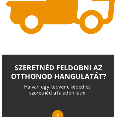
SZERETNÉD FELDOBNI AZ
OTTHONOD HANGULATÁT?
H
a
v
a
n
e
g
y
k
e
d
v
e
n
c
k
é
p
e
d
é
s
s
z
e
r
e
t
n
é
d a
f
a
l
a
d
o
n
l
á
t
n
i
1