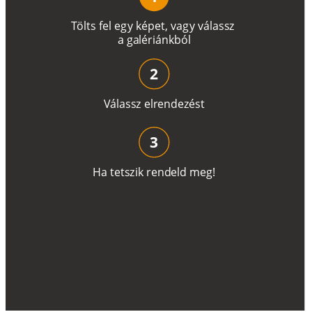
T
ö
l
t
s
f
e
l
e
g
y
k
é
pe
t
,
v
a
g
y
v
á
l
a
ss
z
a
g
a
lé
r
i
án
k
b
ó
l
2
V
á
l
a
ss
z
e
l
r
e
n
d
e
z
é
s
t
3
H
a
t
e
t
s
z
i
k
r
e
n
d
el
d
m
e
g
!