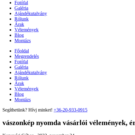
Fotófal
Galéria
Ajándékutalvány
Rólunk
Árak
Vélemények
Blog
Montázs
Főoldal
Megrendelés
Fotófal
Galéria
Ajándékutalvány
Rólunk
Árak
Vélemények
Blog
Montázs
Segíthetünk? Hívj minket!
+36-20-933-0915
vászonkép nyomda vásárlói vélemények, ért