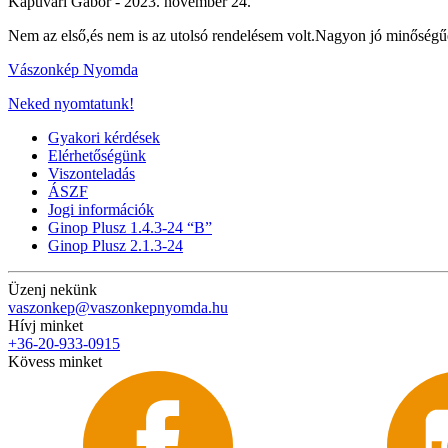
Kapuvári Gábor -
2023. november 24.
Nem az első,és nem is az utolsó rendelésem volt.Nagyon jó minőségűe
Vászonkép Nyomda
Neked nyomtatunk!
Gyakori kérdések
Elérhetőségünk
Viszonteladás
ÁSZF
Jogi információk
Ginop Plusz 1.4.3-24 “B”
Ginop Plusz 2.1.3-24
Üzenj nekünk
vaszonkep@vaszonkepnyomda.hu
Hívj minket
+36-20-933-0915
Kövess minket