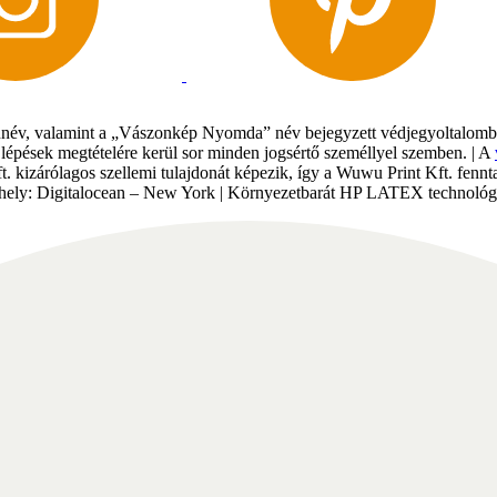
év, valamint a „Vászonkép Nyomda” név bejegyzett védjegyoltalomban 
gi lépések megtételére kerül sor minden jogsértő személlyel szemben. | A
Kft. kizárólagos szellemi tulajdonát képezik, így a Wuwu Print Kft. fe
tárhely: Digitalocean – New York | Környezetbarát HP LATEX technológi