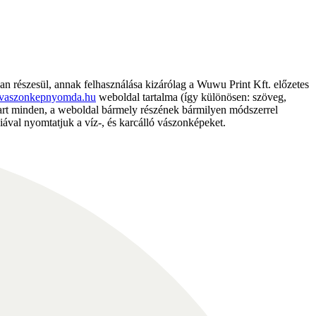
részesül, annak felhasználása kizárólag a Wuwu Print Kft. előzetes
vaszonkepnyomda.hu
weboldal tartalma (így különösen: szöveg,
nntart minden, a weboldal bármely részének bármilyen módszerrel
ával nyomtatjuk a víz-, és karcálló vászonképeket.