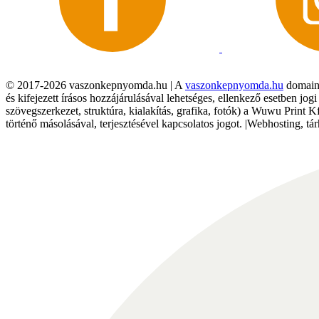
© 2017-2026 vaszonkepnyomda.hu | A
vaszonkepnyomda.hu
domainn
és kifejezett írásos hozzájárulásával lehetséges, ellenkező esetben jo
szövegszerkezet, struktúra, kialakítás, grafika, fotók) a Wuwu Print 
történő másolásával, terjesztésével kapcsolatos jogot. |Webhosting, 