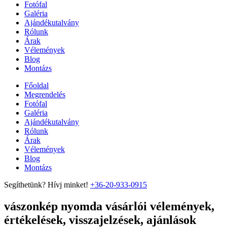
Fotófal
Galéria
Ajándékutalvány
Rólunk
Árak
Vélemények
Blog
Montázs
Főoldal
Megrendelés
Fotófal
Galéria
Ajándékutalvány
Rólunk
Árak
Vélemények
Blog
Montázs
Segíthetünk? Hívj minket!
+36-20-933-0915
vászonkép nyomda vásárlói vélemények,
értékelések, visszajelzések, ajánlások