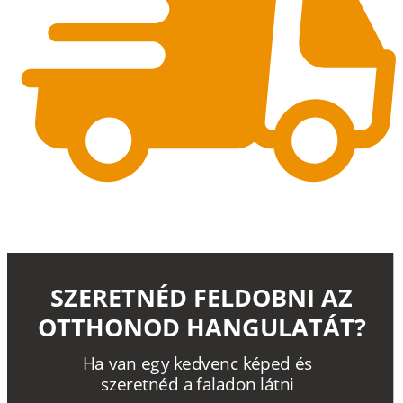
SZERETNÉD FELDOBNI AZ
OTTHONOD HANGULATÁT?
H
a
v
a
n
e
g
y
k
e
d
v
e
n
c
k
é
p
e
d
é
s
s
z
e
r
e
t
n
é
d a
f
a
l
a
d
o
n
l
á
t
n
i