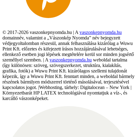
© 2017-2026 vaszonkepnyomda.hu | A
vaszonkepnyomda.hu
domainnév, valamint a „Vászonkép Nyomda” név bejegyzett
védjegyoltalomban részesül, annak felhasználása kizárólag a Wuwu
Print Kft. előzetes és kifejezett írásos hozzájárulásával lehetséges,
ellenkező esetben jogi lépések megtételére kerül sor minden jogsértő
személlyel szemben. | A
vaszonkepnyomda.hu
weboldal tartalma
(így különösen: szöveg, szövegszerkezet, struktúra, kialakítás,
grafika, fotók) a Wuwu Print Kft. kizárólagos szellemi tulajdonát
képezik, így a Wuwu Print Kft. fenntart minden, a weboldal bármely
részének bármilyen módszerrel történő másolásával, terjesztésével
kapcsolatos jogot. |Webhosting, tárhely: Digitalocean – New York |
Környezetbarát HP LATEX technológiával nyomtatjuk a víz-, és
karcálló vászonképeket.