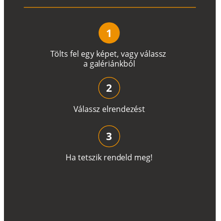
1
T
ö
l
t
s
f
e
l
e
g
y
k
é
pe
t
,
v
a
g
y
v
á
l
a
ss
z
a
g
a
lé
r
i
án
k
b
ó
l
2
V
á
l
a
ss
z
e
l
r
e
n
d
e
z
é
s
t
3
H
a
t
e
t
s
z
i
k
r
e
n
d
el
d
m
e
g
!