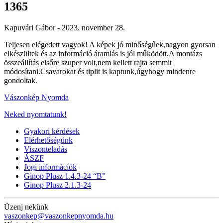
1365
Kapuvári Gábor -
2023. november 28.
Teljesen elégedett vagyok! A képek jó minőségűek,nagyon gyorsan
elkészültek és az információ áramlás is jól működött.A montázs
összeállítás elsőre szuper volt,nem kellett rajta semmit
módosítani.Csavarokat és tiplit is kaptunk,úgyhogy mindenre
gondoltak.
Vászonkép Nyomda
Neked nyomtatunk!
Gyakori kérdések
Elérhetőségünk
Viszonteladás
ÁSZF
Jogi információk
Ginop Plusz 1.4.3-24 “B”
Ginop Plusz 2.1.3-24
Üzenj nekünk
vaszonkep@vaszonkepnyomda.hu