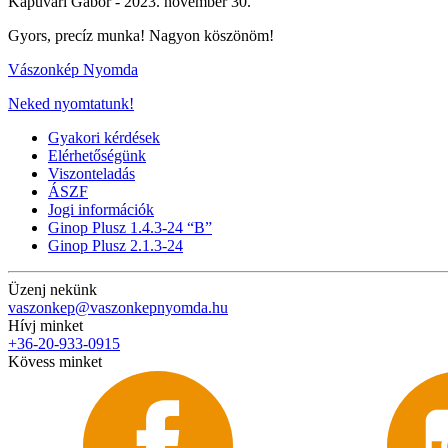
Kapuvári Gábor -
2023. november 30.
Gyors, precíz munka! Nagyon köszönöm!
Vászonkép Nyomda
Neked nyomtatunk!
Gyakori kérdések
Elérhetőségünk
Viszonteladás
ÁSZF
Jogi információk
Ginop Plusz 1.4.3-24 “B”
Ginop Plusz 2.1.3-24
Üzenj nekünk
vaszonkep@vaszonkepnyomda.hu
Hívj minket
+36-20-933-0915
Kövess minket