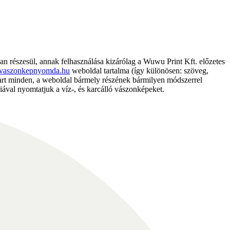
részesül, annak felhasználása kizárólag a Wuwu Print Kft. előzetes
vaszonkepnyomda.hu
weboldal tartalma (így különösen: szöveg,
nntart minden, a weboldal bármely részének bármilyen módszerrel
ával nyomtatjuk a víz-, és karcálló vászonképeket.