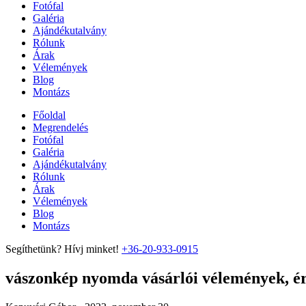
Fotófal
Galéria
Ajándékutalvány
Rólunk
Árak
Vélemények
Blog
Montázs
Főoldal
Megrendelés
Fotófal
Galéria
Ajándékutalvány
Rólunk
Árak
Vélemények
Blog
Montázs
Segíthetünk? Hívj minket!
+36-20-933-0915
vászonkép nyomda vásárlói vélemények, ért