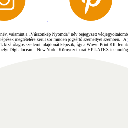
év, valamint a „Vászonkép Nyomda” név bejegyzett védjegyoltalomban 
gi lépések megtételére kerül sor minden jogsértő személlyel szemben. | A
Kft. kizárólagos szellemi tulajdonát képezik, így a Wuwu Print Kft. fe
tárhely: Digitalocean – New York | Környezetbarát HP LATEX technológi