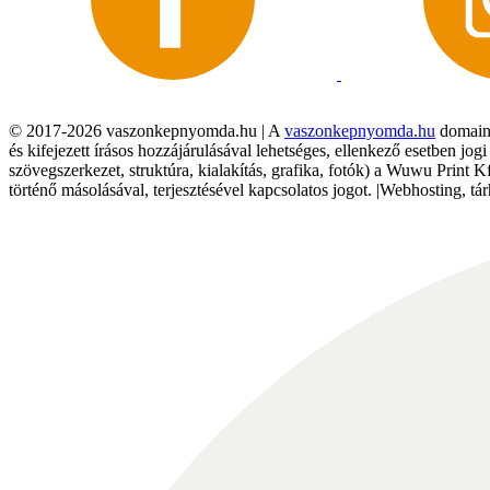
© 2017-2026 vaszonkepnyomda.hu | A
vaszonkepnyomda.hu
domainn
és kifejezett írásos hozzájárulásával lehetséges, ellenkező esetben jo
szövegszerkezet, struktúra, kialakítás, grafika, fotók) a Wuwu Print 
történő másolásával, terjesztésével kapcsolatos jogot. |Webhosting, 