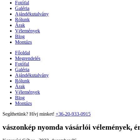
Fotófal
Galéria
Ajándékutalvány
Rólunk
Árak
Vélemények
Blog
Montázs
Főoldal
Megrendelés
Fotófal
Galéria
Ajándékutalvány
Rólunk
Árak
Vélemények
Blog
Montázs
Segíthetünk? Hívj minket!
+36-20-933-0915
vászonkép nyomda vásárlói vélemények, ért