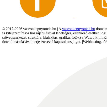
© 2017-2026 vaszonkepnyomda.hu | A
vaszonkepnyomda.hu
domainn
és kifejezett írásos hozzájárulásával lehetséges, ellenkező esetben jo
szövegszerkezet, struktúra, kialakítás, grafika, fotók) a Wuwu Print 
történő másolásával, terjesztésével kapcsolatos jogot. |Webhosting, 