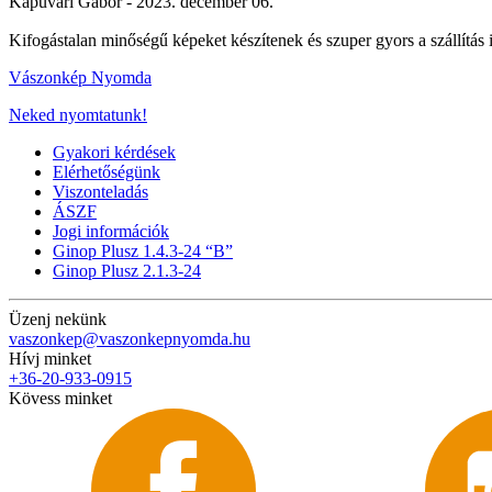
Kapuvári Gábor -
2023. december 06.
Kifogástalan minőségű képeket készítenek és szuper gyors a szállít
Vászonkép Nyomda
Neked nyomtatunk!
Gyakori kérdések
Elérhetőségünk
Viszonteladás
ÁSZF
Jogi információk
Ginop Plusz 1.4.3-24 “B”
Ginop Plusz 2.1.3-24
Üzenj nekünk
vaszonkep@vaszonkepnyomda.hu
Hívj minket
+36-20-933-0915
Kövess minket