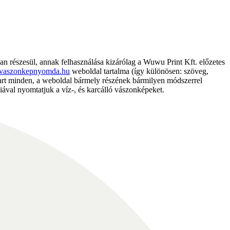
részesül, annak felhasználása kizárólag a Wuwu Print Kft. előzetes
vaszonkepnyomda.hu
weboldal tartalma (így különösen: szöveg,
nntart minden, a weboldal bármely részének bármilyen módszerrel
ával nyomtatjuk a víz-, és karcálló vászonképeket.