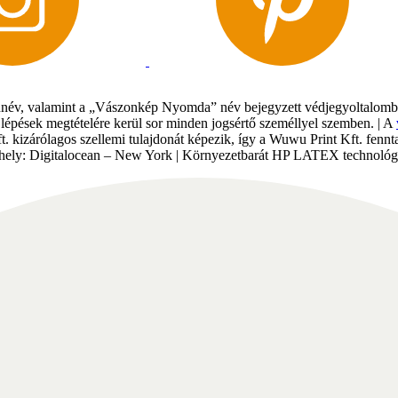
év, valamint a „Vászonkép Nyomda” név bejegyzett védjegyoltalomban 
gi lépések megtételére kerül sor minden jogsértő személlyel szemben. | A
Kft. kizárólagos szellemi tulajdonát képezik, így a Wuwu Print Kft. fe
tárhely: Digitalocean – New York | Környezetbarát HP LATEX technológi