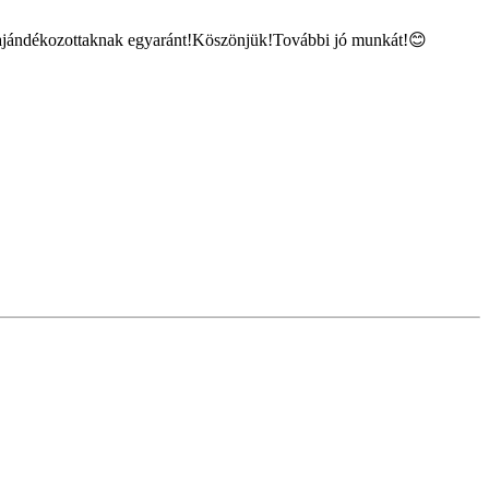
 ajándékozottaknak egyaránt!Köszönjük!További jó munkát!😊