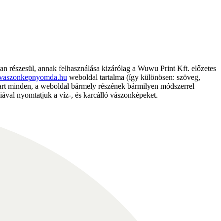
részesül, annak felhasználása kizárólag a Wuwu Print Kft. előzetes
vaszonkepnyomda.hu
weboldal tartalma (így különösen: szöveg,
nntart minden, a weboldal bármely részének bármilyen módszerrel
ával nyomtatjuk a víz-, és karcálló vászonképeket.