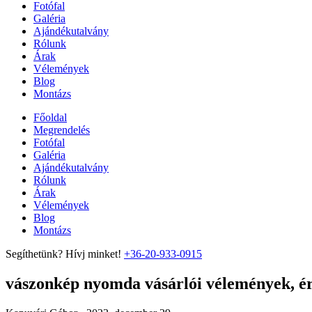
Fotófal
Galéria
Ajándékutalvány
Rólunk
Árak
Vélemények
Blog
Montázs
Főoldal
Megrendelés
Fotófal
Galéria
Ajándékutalvány
Rólunk
Árak
Vélemények
Blog
Montázs
Segíthetünk? Hívj minket!
+36-20-933-0915
vászonkép nyomda vásárlói vélemények, ért