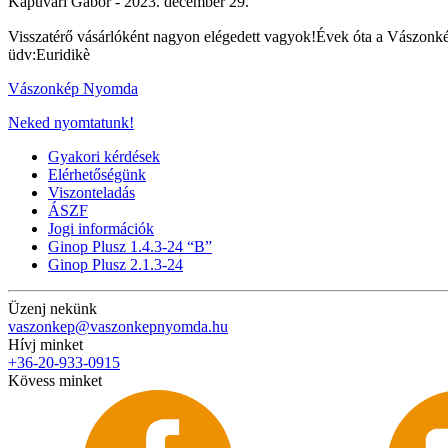
Kapuvári Gábor -
2023. december 29.
Visszatérő vásárlóként nagyon elégedett vagyok!Évek óta a Vászon
üdv:Euridikè
Vászonkép Nyomda
Neked nyomtatunk!
Gyakori kérdések
Elérhetőségünk
Viszonteladás
ÁSZF
Jogi információk
Ginop Plusz 1.4.3-24 “B”
Ginop Plusz 2.1.3-24
Üzenj nekünk
vaszonkep@vaszonkepnyomda.hu
Hívj minket
+36-20-933-0915
Kövess minket