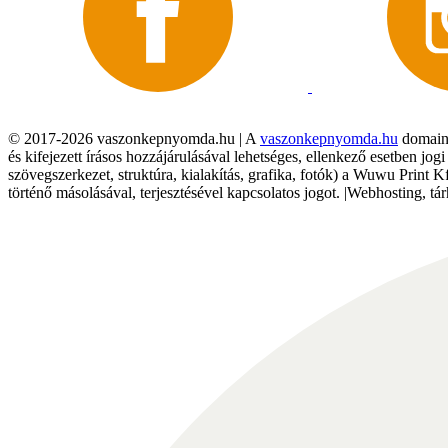
© 2017-2026 vaszonkepnyomda.hu | A
vaszonkepnyomda.hu
domainn
és kifejezett írásos hozzájárulásával lehetséges, ellenkező esetben jo
szövegszerkezet, struktúra, kialakítás, grafika, fotók) a Wuwu Print 
történő másolásával, terjesztésével kapcsolatos jogot. |Webhosting, 