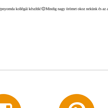
képnyomda kollégái készítik!😊Mindig nagy örömet okoz nekünk és az