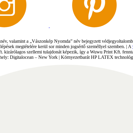
év, valamint a „Vászonkép Nyomda” név bejegyzett védjegyoltalomban 
gi lépések megtételére kerül sor minden jogsértő személlyel szemben. | A
Kft. kizárólagos szellemi tulajdonát képezik, így a Wuwu Print Kft. fe
tárhely: Digitalocean – New York | Környezetbarát HP LATEX technológi