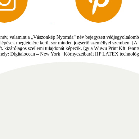
év, valamint a „Vászonkép Nyomda” név bejegyzett védjegyoltalomban 
gi lépések megtételére kerül sor minden jogsértő személlyel szemben. | A
Kft. kizárólagos szellemi tulajdonát képezik, így a Wuwu Print Kft. fe
tárhely: Digitalocean – New York | Környezetbarát HP LATEX technológi