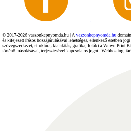
© 2017-2026 vaszonkepnyomda.hu | A
vaszonkepnyomda.hu
domainn
és kifejezett írásos hozzájárulásával lehetséges, ellenkező esetben jo
szövegszerkezet, struktúra, kialakítás, grafika, fotók) a Wuwu Print 
történő másolásával, terjesztésével kapcsolatos jogot. |Webhosting, 