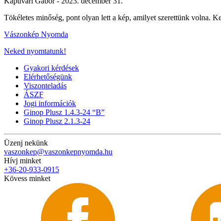
Kapuvári Gábor -
2023. december 31.
Tökéletes minőség, pont olyan lett a kép, amilyet szerettünk volna. K
Vászonkép Nyomda
Neked nyomtatunk!
Gyakori kérdések
Elérhetőségünk
Viszonteladás
ÁSZF
Jogi információk
Ginop Plusz 1.4.3-24 “B”
Ginop Plusz 2.1.3-24
Üzenj nekünk
vaszonkep@vaszonkepnyomda.hu
Hívj minket
+36-20-933-0915
Kövess minket