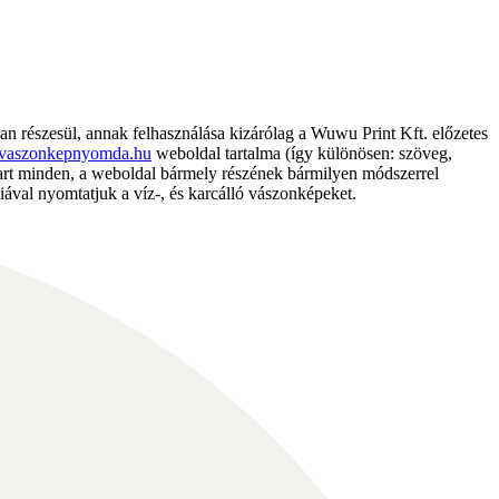
részesül, annak felhasználása kizárólag a Wuwu Print Kft. előzetes
vaszonkepnyomda.hu
weboldal tartalma (így különösen: szöveg,
nntart minden, a weboldal bármely részének bármilyen módszerrel
ával nyomtatjuk a víz-, és karcálló vászonképeket.