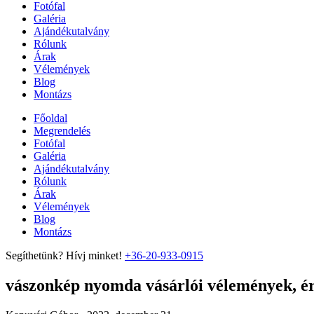
Fotófal
Galéria
Ajándékutalvány
Rólunk
Árak
Vélemények
Blog
Montázs
Főoldal
Megrendelés
Fotófal
Galéria
Ajándékutalvány
Rólunk
Árak
Vélemények
Blog
Montázs
Segíthetünk? Hívj minket!
+36-20-933-0915
vászonkép nyomda vásárlói vélemények, ért