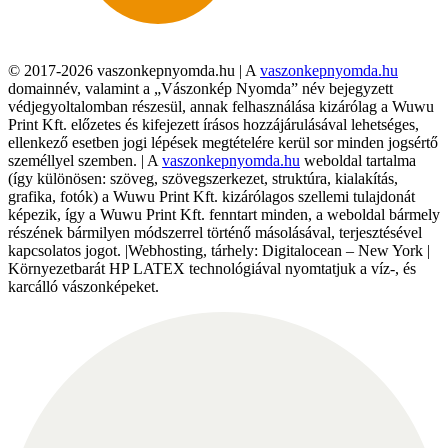
© 2017-2026 vaszonkepnyomda.hu | A
vaszonkepnyomda.hu
domainnév, valamint a „Vászonkép Nyomda” név bejegyzett
védjegyoltalomban részesül, annak felhasználása kizárólag a Wuwu
Print Kft. előzetes és kifejezett írásos hozzájárulásával lehetséges,
ellenkező esetben jogi lépések megtételére kerül sor minden jogsértő
személlyel szemben. | A
vaszonkepnyomda.hu
weboldal tartalma
(így különösen: szöveg, szövegszerkezet, struktúra, kialakítás,
grafika, fotók) a Wuwu Print Kft. kizárólagos szellemi tulajdonát
képezik, így a Wuwu Print Kft. fenntart minden, a weboldal bármely
részének bármilyen módszerrel történő másolásával, terjesztésével
kapcsolatos jogot. |Webhosting, tárhely: Digitalocean – New York |
Környezetbarát HP LATEX technológiával nyomtatjuk a víz-, és
karcálló vászonképeket.