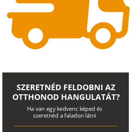
SZERETNÉD FELDOBNI AZ
OTTHONOD HANGULATÁT?
H
a
v
a
n
e
g
y
k
e
d
v
e
n
c
k
é
p
e
d
é
s
s
z
e
r
e
t
n
é
d a
f
a
l
a
d
o
n
l
á
t
n
i