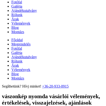
Fotófal
Galéria
Ajándékutalvány
Rólunk
Árak
Vélemények
Blog
Montázs
Főoldal
Megrendelés
Fotófal
Galéria
Ajándékutalvány
Rólunk
Árak
Vélemények
Blog
Montázs
Segíthetünk? Hívj minket!
+36-20-933-0915
vászonkép nyomda vásárlói vélemények,
értékelések, visszajelzések, ajánlások