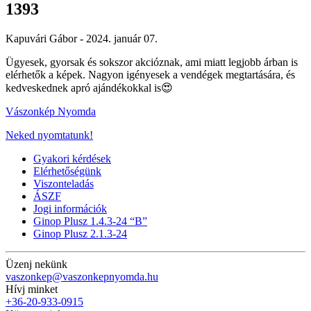
1393
Kapuvári Gábor -
2024. január 07.
Ügyesek, gyorsak és sokszor akcióznak, ami miatt legjobb árban is
elérhetők a képek. Nagyon igényesek a vendégek megtartására, és
kedveskednek apró ajándékokkal is😍
Vászonkép Nyomda
Neked nyomtatunk!
Gyakori kérdések
Elérhetőségünk
Viszonteladás
ÁSZF
Jogi információk
Ginop Plusz 1.4.3-24 “B”
Ginop Plusz 2.1.3-24
Üzenj nekünk
vaszonkep@vaszonkepnyomda.hu
Hívj minket
+36-20-933-0915