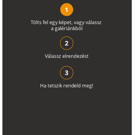
1
T
ö
l
t
s
f
e
l
e
g
y
k
é
pe
t
,
v
a
g
y
v
á
l
a
ss
z
a
g
a
lé
r
i
án
k
b
ó
l
2
V
á
l
a
ss
z
e
l
r
e
n
d
e
z
é
s
t
3
H
a
t
e
t
s
z
i
k
r
e
n
d
el
d
m
e
g
!