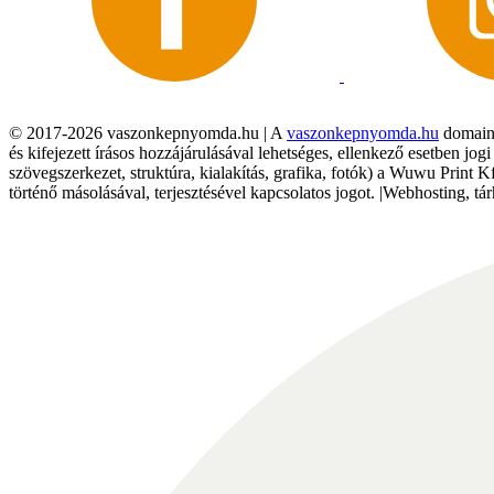
© 2017-2026 vaszonkepnyomda.hu | A
vaszonkepnyomda.hu
domainn
és kifejezett írásos hozzájárulásával lehetséges, ellenkező esetben jo
szövegszerkezet, struktúra, kialakítás, grafika, fotók) a Wuwu Print 
történő másolásával, terjesztésével kapcsolatos jogot. |Webhosting, 