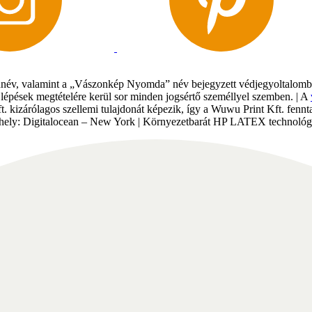
év, valamint a „Vászonkép Nyomda” név bejegyzett védjegyoltalomban 
gi lépések megtételére kerül sor minden jogsértő személlyel szemben. | A
Kft. kizárólagos szellemi tulajdonát képezik, így a Wuwu Print Kft. fe
tárhely: Digitalocean – New York | Környezetbarát HP LATEX technológi