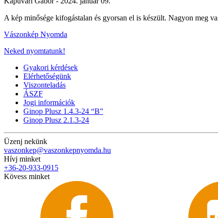
Kapuvári Gábor -
2024. január 09.
A kép minősége kifogástalan és gyorsan el is készült. Nagyon meg va
Vászonkép Nyomda
Neked nyomtatunk!
Gyakori kérdések
Elérhetőségünk
Viszonteladás
ÁSZF
Jogi információk
Ginop Plusz 1.4.3-24 “B”
Ginop Plusz 2.1.3-24
Üzenj nekünk
vaszonkep@vaszonkepnyomda.hu
Hívj minket
+36-20-933-0915
Kövess minket