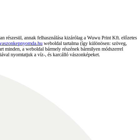
részesül, annak felhasználása kizárólag a Wuwu Print Kft. előzetes
vaszonkepnyomda.hu
weboldal tartalma (így különösen: szöveg,
nntart minden, a weboldal bármely részének bármilyen módszerrel
ával nyomtatjuk a víz-, és karcálló vászonképeket.