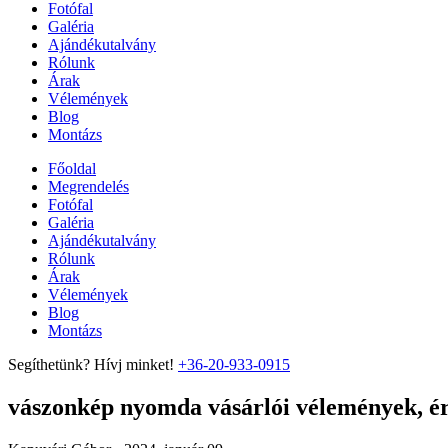
Fotófal
Galéria
Ajándékutalvány
Rólunk
Árak
Vélemények
Blog
Montázs
Főoldal
Megrendelés
Fotófal
Galéria
Ajándékutalvány
Rólunk
Árak
Vélemények
Blog
Montázs
Segíthetünk? Hívj minket!
+36-20-933-0915
vászonkép nyomda vásárlói vélemények, ért