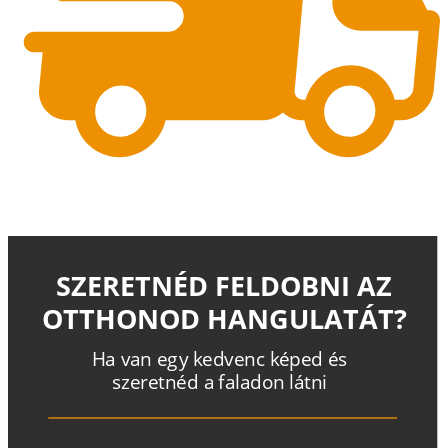
SZERETNÉD FELDOBNI AZ
OTTHONOD HANGULATÁT?
H
a
v
a
n
e
g
y
k
e
d
v
e
n
c
k
é
p
e
d
é
s
s
z
e
r
e
t
n
é
d a
f
a
l
a
d
o
n
l
á
t
n
i