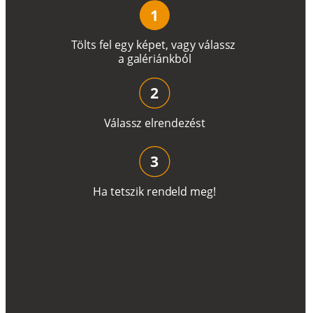
1
T
ö
l
t
s
f
e
l
e
g
y
k
é
pe
t
,
v
a
g
y
v
á
l
a
ss
z
a
g
a
lé
r
i
án
k
b
ó
l
2
V
á
l
a
ss
z
e
l
r
e
n
d
e
z
é
s
t
3
H
a
t
e
t
s
z
i
k
r
e
n
d
el
d
m
e
g
!