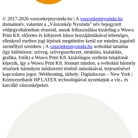
© 2017-2026 vaszonkepnyomda.hu | A
vaszonkepnyomda.hu
domainnév, valamint a „Vászonkép Nyomda” név bejegyzett
védjegyoltalomban részesül, annak felhasználása kizárólag a Wuwu
Print Kft. előzetes és kifejezett írásos hozzájárulásával lehetséges,
ellenkező esetben jogi lépések megtételére kerül sor minden jogsértő
személlyel szemben. | A
vaszonkepnyomda.hu
weboldal tartalma
(így különösen: szöveg, szövegszerkezet, struktúra, kialakítás,
grafika, fotók) a Wuwu Print Kft. kizárólagos szellemi tulajdonát
képezik, így a Wuwu Print Kft. fenntart minden, a weboldal bármely
részének bármilyen módszerrel történő másolásával, terjesztésével
kapcsolatos jogot. |Webhosting, tárhely: Digitalocean – New York |
Környezetbarát HP LATEX technológiával nyomtatjuk a víz-, és
karcálló vászonképeket.