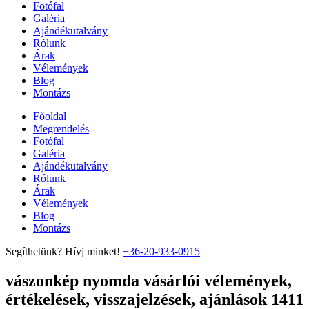
Fotófal
Galéria
Ajándékutalvány
Rólunk
Árak
Vélemények
Blog
Montázs
Főoldal
Megrendelés
Fotófal
Galéria
Ajándékutalvány
Rólunk
Árak
Vélemények
Blog
Montázs
Segíthetünk? Hívj minket!
+36-20-933-0915
vászonkép nyomda vásárlói vélemények,
értékelések, visszajelzések, ajánlások 1411