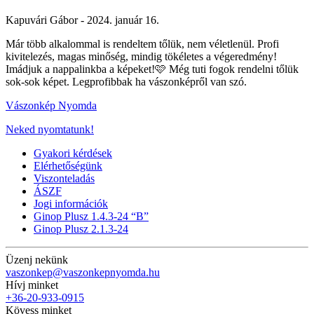
Kapuvári Gábor -
2024. január 16.
Már több alkalommal is rendeltem tőlük, nem véletlenül. Profi
kivitelezés, magas minőség, mindig tökéletes a végeredmény!
Imádjuk a nappalinkba a képeket!🩷 Még tuti fogok rendelni tőlük
sok-sok képet. Legprofibbak ha vászonképről van szó.
Vászonkép Nyomda
Neked nyomtatunk!
Gyakori kérdések
Elérhetőségünk
Viszonteladás
ÁSZF
Jogi információk
Ginop Plusz 1.4.3-24 “B”
Ginop Plusz 2.1.3-24
Üzenj nekünk
vaszonkep@vaszonkepnyomda.hu
Hívj minket
+36-20-933-0915
Kövess minket