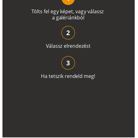
T
ö
l
t
s
f
e
l
e
g
y
k
é
pe
t
,
v
a
g
y
v
á
l
a
ss
z
a
g
a
lé
r
i
án
k
b
ó
l
2
V
á
l
a
ss
z
e
l
r
e
n
d
e
z
é
s
t
3
H
a
t
e
t
s
z
i
k
r
e
n
d
el
d
m
e
g
!