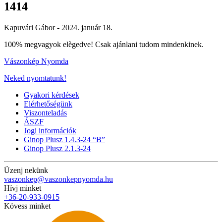
1414
Kapuvári Gábor -
2024. január 18.
100% megvagyok elègedve! Csak ajánlani tudom mindenkinek.
Vászonkép Nyomda
Neked nyomtatunk!
Gyakori kérdések
Elérhetőségünk
Viszonteladás
ÁSZF
Jogi információk
Ginop Plusz 1.4.3-24 “B”
Ginop Plusz 2.1.3-24
Üzenj nekünk
vaszonkep@vaszonkepnyomda.hu
Hívj minket
+36-20-933-0915
Kövess minket