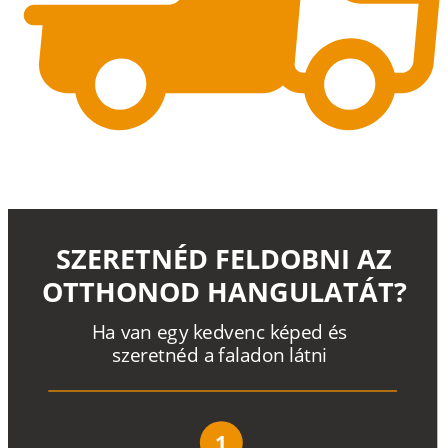
SZERETNÉD FELDOBNI AZ
OTTHONOD HANGULATÁT?
H
a
v
a
n
e
g
y
k
e
d
v
e
n
c
k
é
p
e
d
é
s
s
z
e
r
e
t
n
é
d a
f
a
l
a
d
o
n
l
á
t
n
i
1