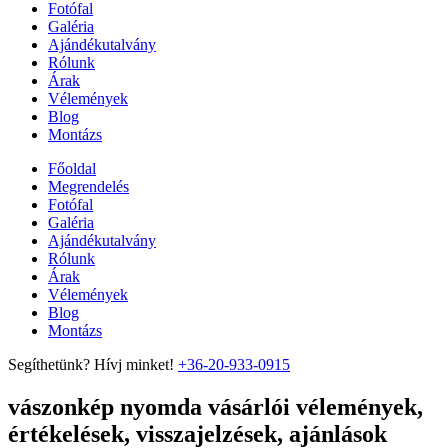
Fotófal
Galéria
Ajándékutalvány
Rólunk
Árak
Vélemények
Blog
Montázs
Főoldal
Megrendelés
Fotófal
Galéria
Ajándékutalvány
Rólunk
Árak
Vélemények
Blog
Montázs
Segíthetünk? Hívj minket!
+36-20-933-0915
vászonkép nyomda vásárlói vélemények,
értékelések, visszajelzések, ajánlások