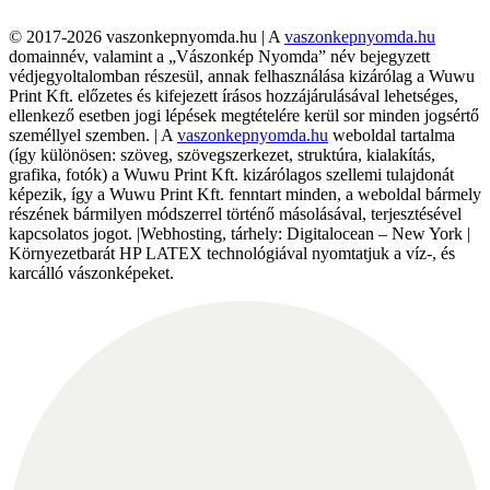
© 2017-2026 vaszonkepnyomda.hu | A
vaszonkepnyomda.hu
domainnév, valamint a „Vászonkép Nyomda” név bejegyzett
védjegyoltalomban részesül, annak felhasználása kizárólag a Wuwu
Print Kft. előzetes és kifejezett írásos hozzájárulásával lehetséges,
ellenkező esetben jogi lépések megtételére kerül sor minden jogsértő
személlyel szemben. | A
vaszonkepnyomda.hu
weboldal tartalma
(így különösen: szöveg, szövegszerkezet, struktúra, kialakítás,
grafika, fotók) a Wuwu Print Kft. kizárólagos szellemi tulajdonát
képezik, így a Wuwu Print Kft. fenntart minden, a weboldal bármely
részének bármilyen módszerrel történő másolásával, terjesztésével
kapcsolatos jogot. |Webhosting, tárhely: Digitalocean – New York |
Környezetbarát HP LATEX technológiával nyomtatjuk a víz-, és
karcálló vászonképeket.