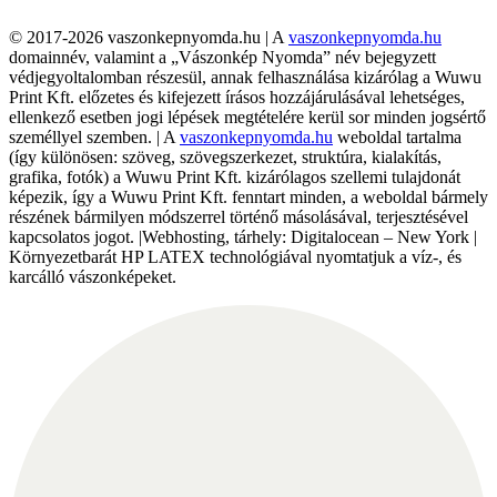
© 2017-2026 vaszonkepnyomda.hu | A
vaszonkepnyomda.hu
domainnév, valamint a „Vászonkép Nyomda” név bejegyzett
védjegyoltalomban részesül, annak felhasználása kizárólag a Wuwu
Print Kft. előzetes és kifejezett írásos hozzájárulásával lehetséges,
ellenkező esetben jogi lépések megtételére kerül sor minden jogsértő
személlyel szemben. | A
vaszonkepnyomda.hu
weboldal tartalma
(így különösen: szöveg, szövegszerkezet, struktúra, kialakítás,
grafika, fotók) a Wuwu Print Kft. kizárólagos szellemi tulajdonát
képezik, így a Wuwu Print Kft. fenntart minden, a weboldal bármely
részének bármilyen módszerrel történő másolásával, terjesztésével
kapcsolatos jogot. |Webhosting, tárhely: Digitalocean – New York |
Környezetbarát HP LATEX technológiával nyomtatjuk a víz-, és
karcálló vászonképeket.