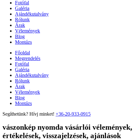
Fotófal
Galéria
Ajándékutalvány
Rólunk
Árak
Vélemények
Blog
Montázs
Főoldal
Megrendelés
Fotófal
Galéria
Ajándékutalvány
Rólunk
Árak
Vélemények
Blog
Montázs
Segíthetünk? Hívj minket!
+36-20-933-0915
vászonkép nyomda vásárlói vélemények,
értékelések, visszajelzések, ajánlások