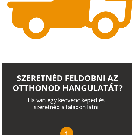
SZERETNÉD FELDOBNI AZ
OTTHONOD HANGULATÁT?
H
a
v
a
n
e
g
y
k
e
d
v
e
n
c
k
é
p
e
d
é
s
s
z
e
r
e
t
n
é
d a
f
a
l
a
d
o
n
l
á
t
n
i
1