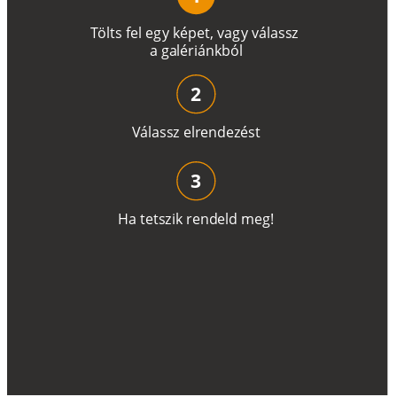
T
ö
l
t
s
f
e
l
e
g
y
k
é
pe
t
,
v
a
g
y
v
á
l
a
ss
z
a
g
a
lé
r
i
án
k
b
ó
l
2
V
á
l
a
ss
z
e
l
r
e
n
d
e
z
é
s
t
3
H
a
t
e
t
s
z
i
k
r
e
n
d
el
d
m
e
g
!