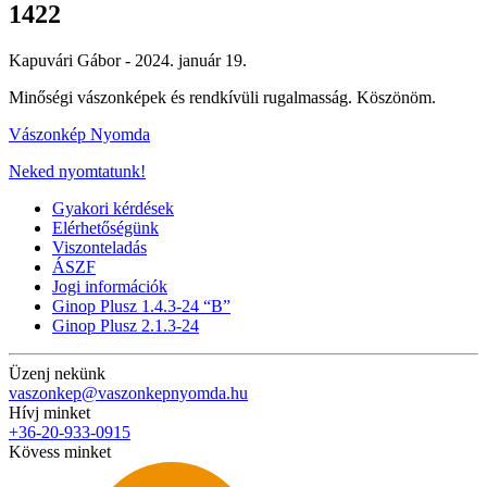
1422
Kapuvári Gábor -
2024. január 19.
Minőségi vászonképek és rendkívüli rugalmasság. Köszönöm.
Vászonkép Nyomda
Neked nyomtatunk!
Gyakori kérdések
Elérhetőségünk
Viszonteladás
ÁSZF
Jogi információk
Ginop Plusz 1.4.3-24 “B”
Ginop Plusz 2.1.3-24
Üzenj nekünk
vaszonkep@vaszonkepnyomda.hu
Hívj minket
+36-20-933-0915
Kövess minket