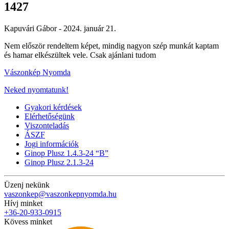
1427
Kapuvári Gábor -
2024. január 21.
Nem először rendeltem képet, mindig nagyon szép munkát kaptam
és hamar elkészültek vele. Csak ajánlani tudom
Vászonkép Nyomda
Neked nyomtatunk!
Gyakori kérdések
Elérhetőségünk
Viszonteladás
ÁSZF
Jogi információk
Ginop Plusz 1.4.3-24 “B”
Ginop Plusz 2.1.3-24
Üzenj nekünk
vaszonkep@vaszonkepnyomda.hu
Hívj minket
+36-20-933-0915
Kövess minket