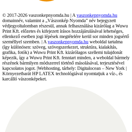
© 2017-2026 vaszonkepnyomda.hu | A
vaszonkepnyomda.hu
domainnév, valamint a „Vászonkép Nyomda” név bejegyzett
védjegyoltalomban részesül, annak felhasználása kizárólag a Wuwu
Print Kft. előzetes és kifejezett írásos hozzájárulásával lehetséges,
ellenkező esetben jogi lépések megtételére kerül sor minden jogsértő
személlyel szemben. | A
vaszonkepnyomda.hu
weboldal tartalma
(így különösen: szöveg, szövegszerkezet, struktúra, kialakítás,
grafika, fotók) a Wuwu Print Kft. kizárólagos szellemi tulajdonát
képezik, így a Wuwu Print Kft. fenntart minden, a weboldal bármely
részének bármilyen módszerrel történő másolásával, terjesztésével
kapcsolatos jogot. |Webhosting, tárhely: Digitalocean – New York |
Környezetbarát HP LATEX technológiával nyomtatjuk a víz-, és
karcálló vászonképeket.