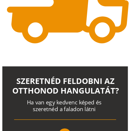
SZERETNÉD FELDOBNI AZ
OTTHONOD HANGULATÁT?
H
a
v
a
n
e
g
y
k
e
d
v
e
n
c
k
é
p
e
d
é
s
s
z
e
r
e
t
n
é
d a
f
a
l
a
d
o
n
l
á
t
n
i