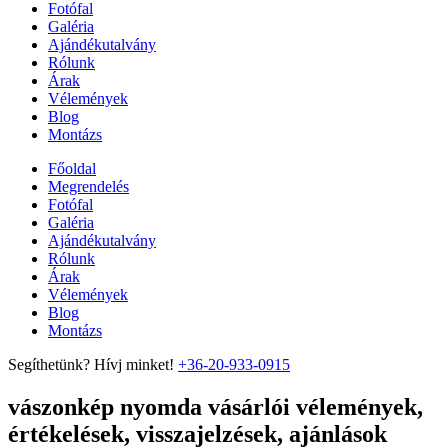
Fotófal
Galéria
Ajándékutalvány
Rólunk
Árak
Vélemények
Blog
Montázs
Főoldal
Megrendelés
Fotófal
Galéria
Ajándékutalvány
Rólunk
Árak
Vélemények
Blog
Montázs
Segíthetünk? Hívj minket!
+36-20-933-0915
vászonkép nyomda vásárlói vélemények,
értékelések, visszajelzések, ajánlások