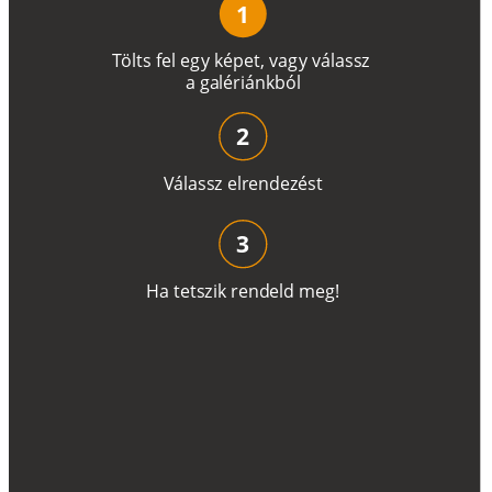
1
T
ö
l
t
s
f
e
l
e
g
y
k
é
pe
t
,
v
a
g
y
v
á
l
a
ss
z
a
g
a
lé
r
i
án
k
b
ó
l
2
V
á
l
a
ss
z
e
l
r
e
n
d
e
z
é
s
t
3
H
a
t
e
t
s
z
i
k
r
e
n
d
el
d
m
e
g
!