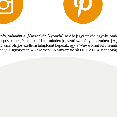
év, valamint a „Vászonkép Nyomda” név bejegyzett védjegyoltalomban 
gi lépések megtételére kerül sor minden jogsértő személlyel szemben. | A
Kft. kizárólagos szellemi tulajdonát képezik, így a Wuwu Print Kft. fe
tárhely: Digitalocean – New York | Környezetbarát HP LATEX technológi