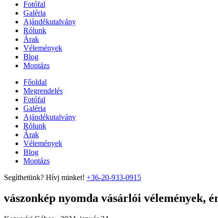
Fotófal
Galéria
Ajándékutalvány
Rólunk
Árak
Vélemények
Blog
Montázs
Főoldal
Megrendelés
Fotófal
Galéria
Ajándékutalvány
Rólunk
Árak
Vélemények
Blog
Montázs
Segíthetünk? Hívj minket!
+36-20-933-0915
vászonkép nyomda vásárlói vélemények, ért