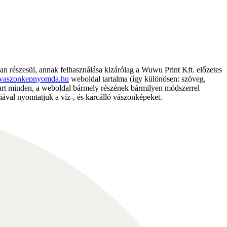
részesül, annak felhasználása kizárólag a Wuwu Print Kft. előzetes
vaszonkepnyomda.hu
weboldal tartalma (így különösen: szöveg,
nntart minden, a weboldal bármely részének bármilyen módszerrel
ával nyomtatjuk a víz-, és karcálló vászonképeket.