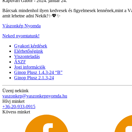
Kapuvári Gábor -
2024. január 24.
Bárcsak mindenhol ilyen kedvesek és figyelmesek lennének,mint a Vá
amit lehetne adni Nekik!✨💖✨
Vászonkép Nyomda
Neked nyomtatunk!
Gyakori kérdések
Elérhetőségünk
Viszonteladás
ÁSZF
Jogi információk
Ginop Plusz 1.4.3-24 “B”
Ginop Plusz 2.1.3-24
Üzenj nekünk
vaszonkep@vaszonkepnyomda.hu
Hívj minket
+36-20-933-0915
Kövess minket