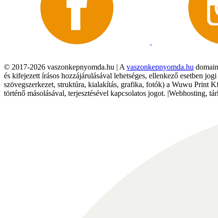
© 2017-2026 vaszonkepnyomda.hu | A
vaszonkepnyomda.hu
domainn
és kifejezett írásos hozzájárulásával lehetséges, ellenkező esetben jo
szövegszerkezet, struktúra, kialakítás, grafika, fotók) a Wuwu Print 
történő másolásával, terjesztésével kapcsolatos jogot. |Webhosting, 