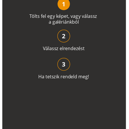
1
T
ö
l
t
s
f
e
l
e
g
y
k
é
pe
t
,
v
a
g
y
v
á
l
a
ss
z
a
g
a
lé
r
i
án
k
b
ó
l
2
V
á
l
a
ss
z
e
l
r
e
n
d
e
z
é
s
t
3
H
a
t
e
t
s
z
i
k
r
e
n
d
el
d
m
e
g
!