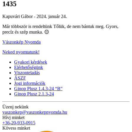
1435
Kapuvári Gábor -
2024. január 24.
Már többször is rendeltünk Tőlük, de nem bántuk meg. Gyors,
precíz és szép munka. 😊
Vászonkép Nyomda
Neked nyomtatunk!
Gyakori kérdések
Elérhetőségünk
Viszonteladás
ÁSZF
Jogi információk
Ginop Plusz 1.4.3-24 “B”
Ginop Plusz 2.1.3-24
Üzenj nekünk
vaszonkep@vaszonkepnyomda.hu
Hívj minket
+36-20-933-0915
Kövess minket