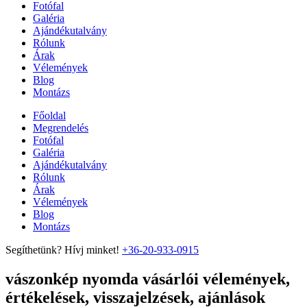
Fotófal
Galéria
Ajándékutalvány
Rólunk
Árak
Vélemények
Blog
Montázs
Főoldal
Megrendelés
Fotófal
Galéria
Ajándékutalvány
Rólunk
Árak
Vélemények
Blog
Montázs
Segíthetünk? Hívj minket!
+36-20-933-0915
vászonkép nyomda vásárlói vélemények,
értékelések, visszajelzések, ajánlások