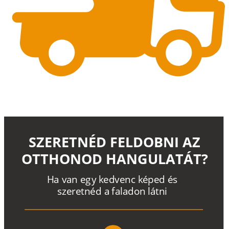
SZERETNÉD FELDOBNI AZ
OTTHONOD HANGULATÁT?
H
a
v
a
n
e
g
y
k
e
d
v
e
n
c
k
é
p
e
d
é
s
s
z
e
r
e
t
n
é
d a
f
a
l
a
d
o
n
l
á
t
n
i