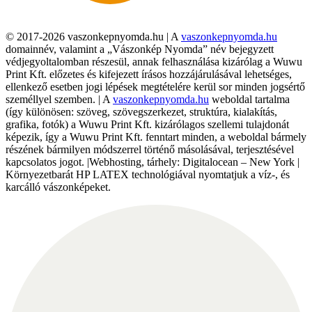
© 2017-2026 vaszonkepnyomda.hu | A
vaszonkepnyomda.hu
domainnév, valamint a „Vászonkép Nyomda” név bejegyzett
védjegyoltalomban részesül, annak felhasználása kizárólag a Wuwu
Print Kft. előzetes és kifejezett írásos hozzájárulásával lehetséges,
ellenkező esetben jogi lépések megtételére kerül sor minden jogsértő
személlyel szemben. | A
vaszonkepnyomda.hu
weboldal tartalma
(így különösen: szöveg, szövegszerkezet, struktúra, kialakítás,
grafika, fotók) a Wuwu Print Kft. kizárólagos szellemi tulajdonát
képezik, így a Wuwu Print Kft. fenntart minden, a weboldal bármely
részének bármilyen módszerrel történő másolásával, terjesztésével
kapcsolatos jogot. |Webhosting, tárhely: Digitalocean – New York |
Környezetbarát HP LATEX technológiával nyomtatjuk a víz-, és
karcálló vászonképeket.