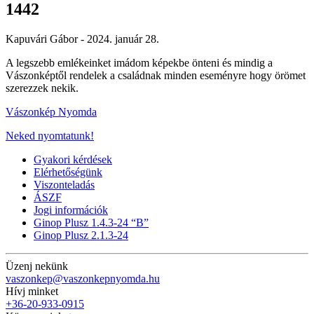
1442
Kapuvári Gábor -
2024. január 28.
A legszebb emlékeinket imádom képekbe önteni és mindig a
Vászonképtől rendelek a családnak minden eseményre hogy örömet
szerezzek nekik.
Vászonkép Nyomda
Neked nyomtatunk!
Gyakori kérdések
Elérhetőségünk
Viszonteladás
ÁSZF
Jogi információk
Ginop Plusz 1.4.3-24 “B”
Ginop Plusz 2.1.3-24
Üzenj nekünk
vaszonkep@vaszonkepnyomda.hu
Hívj minket
+36-20-933-0915