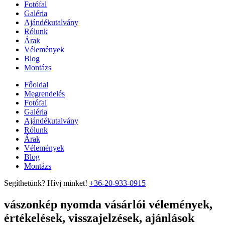
Fotófal
Galéria
Ajándékutalvány
Rólunk
Árak
Vélemények
Blog
Montázs
Főoldal
Megrendelés
Fotófal
Galéria
Ajándékutalvány
Rólunk
Árak
Vélemények
Blog
Montázs
Segíthetünk? Hívj minket!
+36-20-933-0915
vászonkép nyomda vásárlói vélemények,
értékelések, visszajelzések, ajánlások