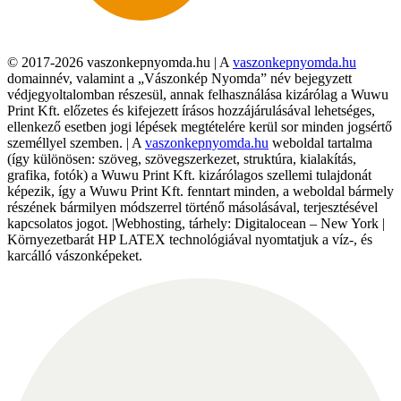
© 2017-2026 vaszonkepnyomda.hu | A
vaszonkepnyomda.hu
domainnév, valamint a „Vászonkép Nyomda” név bejegyzett
védjegyoltalomban részesül, annak felhasználása kizárólag a Wuwu
Print Kft. előzetes és kifejezett írásos hozzájárulásával lehetséges,
ellenkező esetben jogi lépések megtételére kerül sor minden jogsértő
személlyel szemben. | A
vaszonkepnyomda.hu
weboldal tartalma
(így különösen: szöveg, szövegszerkezet, struktúra, kialakítás,
grafika, fotók) a Wuwu Print Kft. kizárólagos szellemi tulajdonát
képezik, így a Wuwu Print Kft. fenntart minden, a weboldal bármely
részének bármilyen módszerrel történő másolásával, terjesztésével
kapcsolatos jogot. |Webhosting, tárhely: Digitalocean – New York |
Környezetbarát HP LATEX technológiával nyomtatjuk a víz-, és
karcálló vászonképeket.