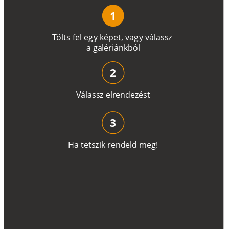
1
T
ö
l
t
s
f
e
l
e
g
y
k
é
pe
t
,
v
a
g
y
v
á
l
a
ss
z
a
g
a
lé
r
i
án
k
b
ó
l
2
V
á
l
a
ss
z
e
l
r
e
n
d
e
z
é
s
t
3
H
a
t
e
t
s
z
i
k
r
e
n
d
el
d
m
e
g
!