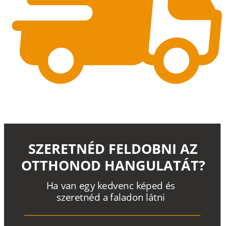
SZERETNÉD FELDOBNI AZ
OTTHONOD HANGULATÁT?
H
a
v
a
n
e
g
y
k
e
d
v
e
n
c
k
é
p
e
d
é
s
s
z
e
r
e
t
n
é
d a
f
a
l
a
d
o
n
l
á
t
n
i