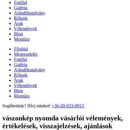
Fotófal
Galéria
Ajándékutalvány
Rólunk
Árak
Vélemények
Blog
Montázs
Főoldal
Megrendelés
Fotófal
Galéria
Ajándékutalvány
Rólunk
Árak
Vélemények
Blog
Montázs
Segíthetünk? Hívj minket!
+36-20-933-0915
vászonkép nyomda vásárlói vélemények,
értékelések, visszajelzések, ajánlások