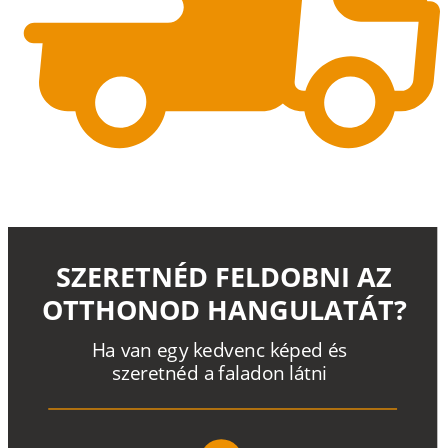
SZERETNÉD FELDOBNI AZ
OTTHONOD HANGULATÁT?
H
a
v
a
n
e
g
y
k
e
d
v
e
n
c
k
é
p
e
d
é
s
s
z
e
r
e
t
n
é
d a
f
a
l
a
d
o
n
l
á
t
n
i