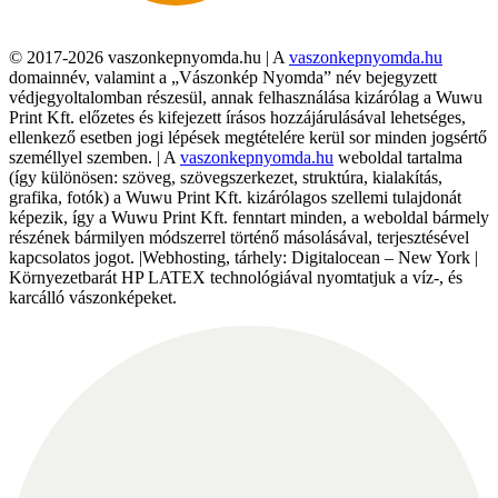
© 2017-2026 vaszonkepnyomda.hu | A
vaszonkepnyomda.hu
domainnév, valamint a „Vászonkép Nyomda” név bejegyzett
védjegyoltalomban részesül, annak felhasználása kizárólag a Wuwu
Print Kft. előzetes és kifejezett írásos hozzájárulásával lehetséges,
ellenkező esetben jogi lépések megtételére kerül sor minden jogsértő
személlyel szemben. | A
vaszonkepnyomda.hu
weboldal tartalma
(így különösen: szöveg, szövegszerkezet, struktúra, kialakítás,
grafika, fotók) a Wuwu Print Kft. kizárólagos szellemi tulajdonát
képezik, így a Wuwu Print Kft. fenntart minden, a weboldal bármely
részének bármilyen módszerrel történő másolásával, terjesztésével
kapcsolatos jogot. |Webhosting, tárhely: Digitalocean – New York |
Környezetbarát HP LATEX technológiával nyomtatjuk a víz-, és
karcálló vászonképeket.