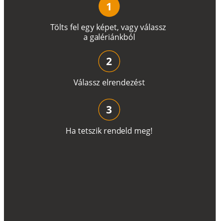
1
T
ö
l
t
s
f
e
l
e
g
y
k
é
pe
t
,
v
a
g
y
v
á
l
a
ss
z
a
g
a
lé
r
i
án
k
b
ó
l
2
V
á
l
a
ss
z
e
l
r
e
n
d
e
z
é
s
t
3
H
a
t
e
t
s
z
i
k
r
e
n
d
el
d
m
e
g
!