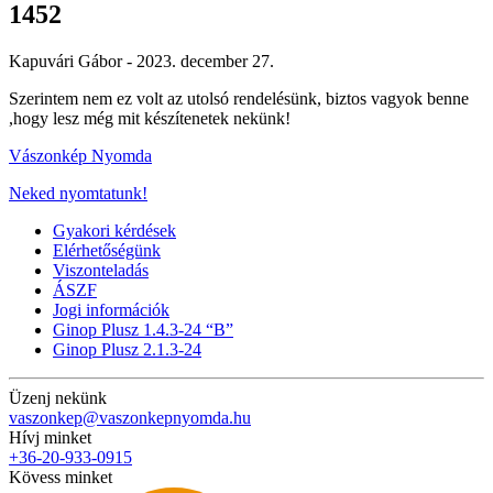
1452
Kapuvári Gábor -
2023. december 27.
Szerintem nem ez volt az utolsó rendelésünk, biztos vagyok benne
,hogy lesz még mit készítenetek nekünk!
Vászonkép Nyomda
Neked nyomtatunk!
Gyakori kérdések
Elérhetőségünk
Viszonteladás
ÁSZF
Jogi információk
Ginop Plusz 1.4.3-24 “B”
Ginop Plusz 2.1.3-24
Üzenj nekünk
vaszonkep@vaszonkepnyomda.hu
Hívj minket
+36-20-933-0915
Kövess minket