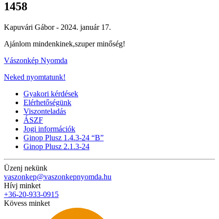
1458
Kapuvári Gábor -
2024. január 17.
Ajánlom mindenkinek,szuper minőség!
Vászonkép Nyomda
Neked nyomtatunk!
Gyakori kérdések
Elérhetőségünk
Viszonteladás
ÁSZF
Jogi információk
Ginop Plusz 1.4.3-24 “B”
Ginop Plusz 2.1.3-24
Üzenj nekünk
vaszonkep@vaszonkepnyomda.hu
Hívj minket
+36-20-933-0915
Kövess minket