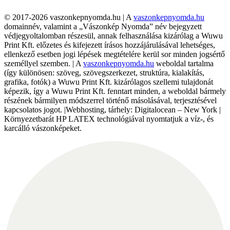
© 2017-2026 vaszonkepnyomda.hu | A
vaszonkepnyomda.hu
domainnév, valamint a „Vászonkép Nyomda” név bejegyzett
védjegyoltalomban részesül, annak felhasználása kizárólag a Wuwu
Print Kft. előzetes és kifejezett írásos hozzájárulásával lehetséges,
ellenkező esetben jogi lépések megtételére kerül sor minden jogsértő
személlyel szemben. | A
vaszonkepnyomda.hu
weboldal tartalma
(így különösen: szöveg, szövegszerkezet, struktúra, kialakítás,
grafika, fotók) a Wuwu Print Kft. kizárólagos szellemi tulajdonát
képezik, így a Wuwu Print Kft. fenntart minden, a weboldal bármely
részének bármilyen módszerrel történő másolásával, terjesztésével
kapcsolatos jogot. |Webhosting, tárhely: Digitalocean – New York |
Környezetbarát HP LATEX technológiával nyomtatjuk a víz-, és
karcálló vászonképeket.