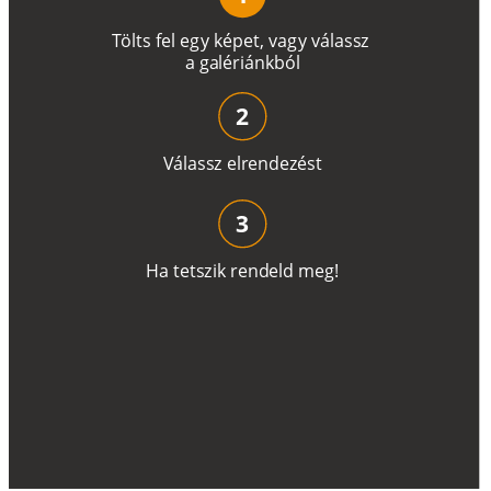
T
ö
l
t
s
f
e
l
e
g
y
k
é
pe
t
,
v
a
g
y
v
á
l
a
ss
z
a
g
a
lé
r
i
án
k
b
ó
l
2
V
á
l
a
ss
z
e
l
r
e
n
d
e
z
é
s
t
3
H
a
t
e
t
s
z
i
k
r
e
n
d
el
d
m
e
g
!