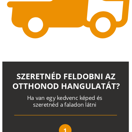
SZERETNÉD FELDOBNI AZ
OTTHONOD HANGULATÁT?
H
a
v
a
n
e
g
y
k
e
d
v
e
n
c
k
é
p
e
d
é
s
s
z
e
r
e
t
n
é
d a
f
a
l
a
d
o
n
l
á
t
n
i
1