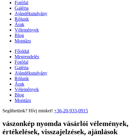
Fotófal
Galéria
Ajándékutalvány
Rólunk
Árak
Vélemények
Blog
Montázs
Főoldal
Megrendelés
Fotófal
Galéria
Ajándékutalvány
Rólunk
Árak
Vélemények
Blog
Montázs
Segíthetünk? Hívj minket!
+36-20-933-0915
vászonkép nyomda vásárlói vélemények,
értékelések, visszajelzések, ajánlások