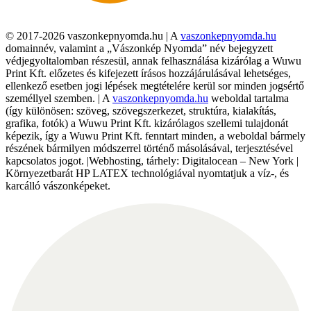
© 2017-2026 vaszonkepnyomda.hu | A
vaszonkepnyomda.hu
domainnév, valamint a „Vászonkép Nyomda” név bejegyzett
védjegyoltalomban részesül, annak felhasználása kizárólag a Wuwu
Print Kft. előzetes és kifejezett írásos hozzájárulásával lehetséges,
ellenkező esetben jogi lépések megtételére kerül sor minden jogsértő
személlyel szemben. | A
vaszonkepnyomda.hu
weboldal tartalma
(így különösen: szöveg, szövegszerkezet, struktúra, kialakítás,
grafika, fotók) a Wuwu Print Kft. kizárólagos szellemi tulajdonát
képezik, így a Wuwu Print Kft. fenntart minden, a weboldal bármely
részének bármilyen módszerrel történő másolásával, terjesztésével
kapcsolatos jogot. |Webhosting, tárhely: Digitalocean – New York |
Környezetbarát HP LATEX technológiával nyomtatjuk a víz-, és
karcálló vászonképeket.