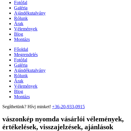
Fotófal
Galéria
Ajándékutalvány
Rólunk
Árak
Vélemények
Blog
Montázs
Főoldal
Megrendelés
Fotófal
Galéria
Ajándékutalvány
Rólunk
Árak
Vélemények
Blog
Montázs
Segíthetünk? Hívj minket!
+36-20-933-0915
vászonkép nyomda vásárlói vélemények,
értékelések, visszajelzések, ajánlások