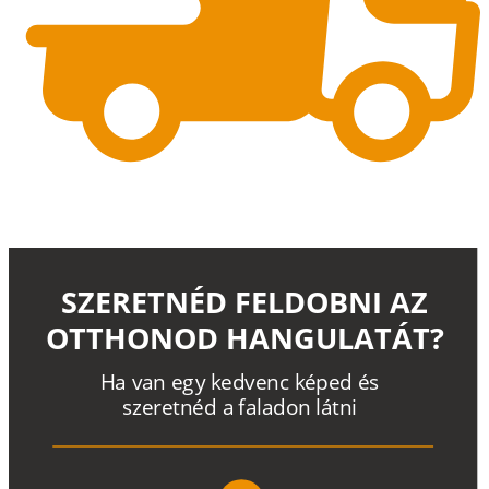
SZERETNÉD FELDOBNI AZ
OTTHONOD HANGULATÁT?
H
a
v
a
n
e
g
y
k
e
d
v
e
n
c
k
é
p
e
d
é
s
s
z
e
r
e
t
n
é
d a
f
a
l
a
d
o
n
l
á
t
n
i