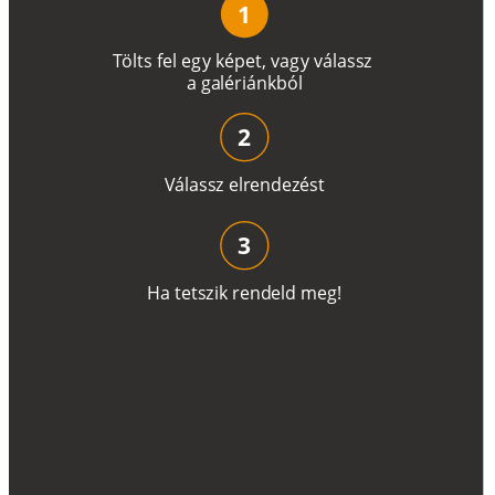
1
T
ö
l
t
s
f
e
l
e
g
y
k
é
pe
t
,
v
a
g
y
v
á
l
a
ss
z
a
g
a
lé
r
i
án
k
b
ó
l
2
V
á
l
a
ss
z
e
l
r
e
n
d
e
z
é
s
t
3
H
a
t
e
t
s
z
i
k
r
e
n
d
el
d
m
e
g
!