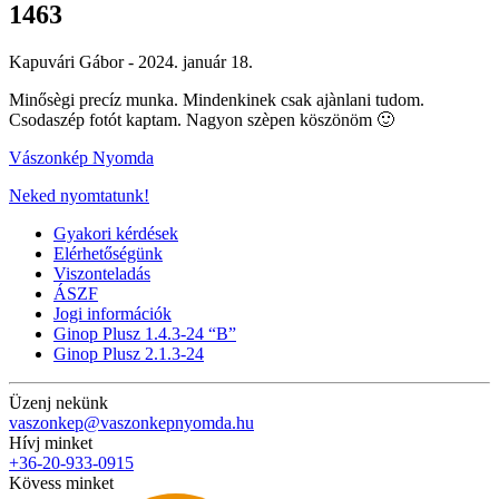
1463
Kapuvári Gábor -
2024. január 18.
Minősègi precíz munka. Mindenkinek csak ajànlani tudom.
Csodaszép fotót kaptam. Nagyon szèpen köszönöm 🙂
Vászonkép Nyomda
Neked nyomtatunk!
Gyakori kérdések
Elérhetőségünk
Viszonteladás
ÁSZF
Jogi információk
Ginop Plusz 1.4.3-24 “B”
Ginop Plusz 2.1.3-24
Üzenj nekünk
vaszonkep@vaszonkepnyomda.hu
Hívj minket
+36-20-933-0915
Kövess minket