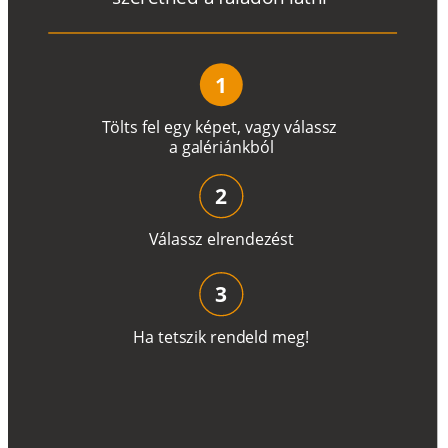
1
T
ö
l
t
s
f
e
l
e
g
y
k
é
pe
t
,
v
a
g
y
v
á
l
a
ss
z
a
g
a
lé
r
i
án
k
b
ó
l
2
V
á
l
a
ss
z
e
l
r
e
n
d
e
z
é
s
t
3
H
a
t
e
t
s
z
i
k
r
e
n
d
el
d
m
e
g
!