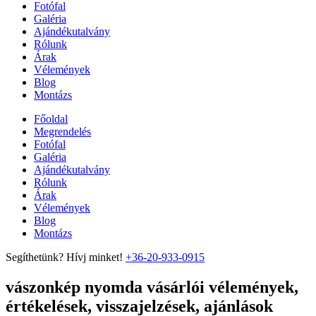
Fotófal
Galéria
Ajándékutalvány
Rólunk
Árak
Vélemények
Blog
Montázs
Főoldal
Megrendelés
Fotófal
Galéria
Ajándékutalvány
Rólunk
Árak
Vélemények
Blog
Montázs
Segíthetünk? Hívj minket!
+36-20-933-0915
vászonkép nyomda vásárlói vélemények,
értékelések, visszajelzések, ajánlások