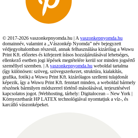
© 2017-2026 vaszonkepnyomda.hu | A
vaszonkepnyomda.hu
domainnév, valamint a „Vászonkép Nyomda” név bejegyzett
védjegyoltalomban részesül, annak felhasználása kizárólag a Wuwu
Print Kft. előzetes és kifejezett írásos hozzájárulásával lehetséges,
ellenkező esetben jogi lépések megtételére kerül sor minden jogsértő
személlyel szemben. | A
vaszonkepnyomda.hu
weboldal tartalma
(így különösen: szöveg, szövegszerkezet, struktúra, kialakítás,
grafika, fotók) a Wuwu Print Kft. kizárólagos szellemi tulajdonát
képezik, így a Wuwu Print Kft. fenntart minden, a weboldal bármely
részének bármilyen módszerrel történő másolásával, terjesztésével
kapcsolatos jogot. |Webhosting, tárhely: Digitalocean – New York |
Környezetbarát HP LATEX technológiával nyomtatjuk a víz-, és
karcálló vászonképeket.