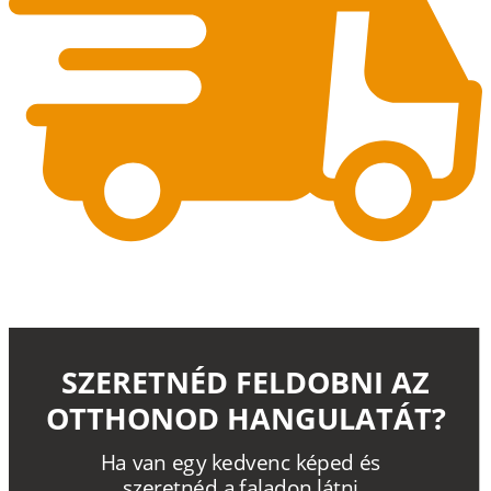
SZERETNÉD FELDOBNI AZ
OTTHONOD HANGULATÁT?
H
a
v
a
n
e
g
y
k
e
d
v
e
n
c
k
é
p
e
d
é
s
s
z
e
r
e
t
n
é
d a
f
a
l
a
d
o
n
l
á
t
n
i