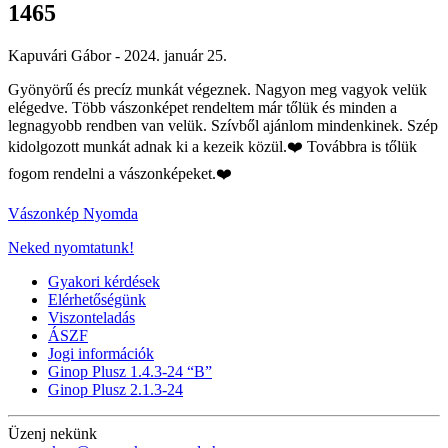
1465
Kapuvári Gábor -
2024. január 25.
Gyönyörű és precíz munkát végeznek. Nagyon meg vagyok velük
elégedve. Több vászonképet rendeltem már tőlük és minden a
legnagyobb rendben van velük. Szívből ajánlom mindenkinek. Szép
kidolgozott munkát adnak ki a kezeik közül.❤️ Továbbra is tőlük
fogom rendelni a vászonképeket.
❤️
Vászonkép Nyomda
Neked nyomtatunk!
Gyakori kérdések
Elérhetőségünk
Viszonteladás
ÁSZF
Jogi információk
Ginop Plusz 1.4.3-24 “B”
Ginop Plusz 2.1.3-24
Üzenj nekünk