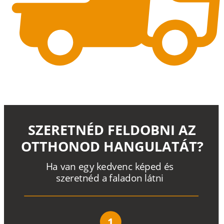
SZERETNÉD FELDOBNI AZ
OTTHONOD HANGULATÁT?
H
a
v
a
n
e
g
y
k
e
d
v
e
n
c
k
é
p
e
d
é
s
s
z
e
r
e
t
n
é
d a
f
a
l
a
d
o
n
l
á
t
n
i
1