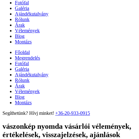
Fotófal
Galéria
Ajándékutalvány
Rólunk
Árak
Vélemények
Blog
Montázs
Főoldal
Megrendelés
Fotófal
Galéria
Ajándékutalvány
Rólunk
Árak
Vélemények
Blog
Montázs
Segíthetünk? Hívj minket!
+36-20-933-0915
vászonkép nyomda vásárlói vélemények,
értékelések, visszajelzések, ajánlások