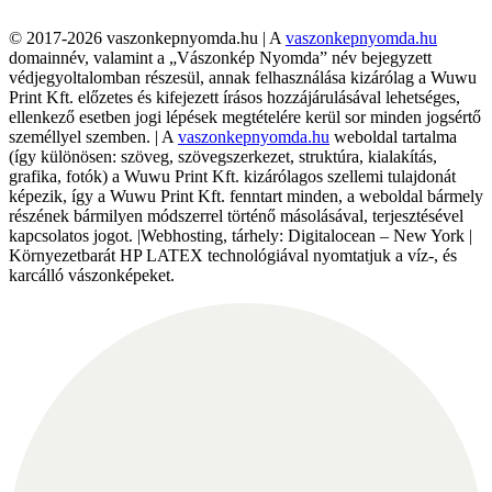
© 2017-2026 vaszonkepnyomda.hu | A
vaszonkepnyomda.hu
domainnév, valamint a „Vászonkép Nyomda” név bejegyzett
védjegyoltalomban részesül, annak felhasználása kizárólag a Wuwu
Print Kft. előzetes és kifejezett írásos hozzájárulásával lehetséges,
ellenkező esetben jogi lépések megtételére kerül sor minden jogsértő
személlyel szemben. | A
vaszonkepnyomda.hu
weboldal tartalma
(így különösen: szöveg, szövegszerkezet, struktúra, kialakítás,
grafika, fotók) a Wuwu Print Kft. kizárólagos szellemi tulajdonát
képezik, így a Wuwu Print Kft. fenntart minden, a weboldal bármely
részének bármilyen módszerrel történő másolásával, terjesztésével
kapcsolatos jogot. |Webhosting, tárhely: Digitalocean – New York |
Környezetbarát HP LATEX technológiával nyomtatjuk a víz-, és
karcálló vászonképeket.