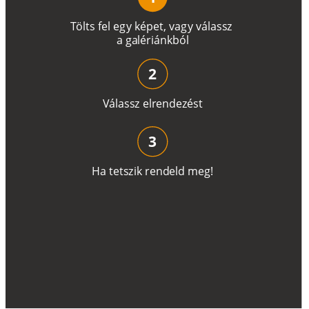
T
ö
l
t
s
f
e
l
e
g
y
k
é
pe
t
,
v
a
g
y
v
á
l
a
ss
z
a
g
a
lé
r
i
án
k
b
ó
l
2
V
á
l
a
ss
z
e
l
r
e
n
d
e
z
é
s
t
3
H
a
t
e
t
s
z
i
k
r
e
n
d
el
d
m
e
g
!