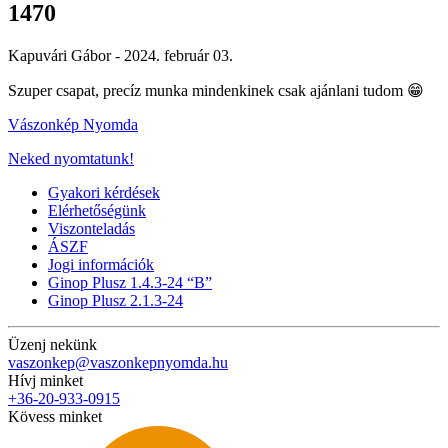
1470
Kapuvári Gábor -
2024. február 03.
Szuper csapat, precíz munka mindenkinek csak ajánlani tudom 😁
Vászonkép Nyomda
Neked nyomtatunk!
Gyakori kérdések
Elérhetőségünk
Viszonteladás
ÁSZF
Jogi információk
Ginop Plusz 1.4.3-24 “B”
Ginop Plusz 2.1.3-24
Üzenj nekünk
vaszonkep@vaszonkepnyomda.hu
Hívj minket
+36-20-933-0915
Kövess minket