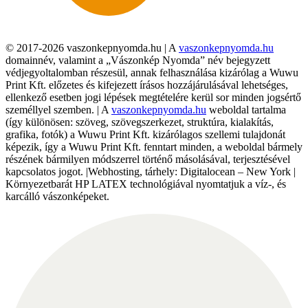
© 2017-2026 vaszonkepnyomda.hu | A
vaszonkepnyomda.hu
domainnév, valamint a „Vászonkép Nyomda” név bejegyzett
védjegyoltalomban részesül, annak felhasználása kizárólag a Wuwu
Print Kft. előzetes és kifejezett írásos hozzájárulásával lehetséges,
ellenkező esetben jogi lépések megtételére kerül sor minden jogsértő
személlyel szemben. | A
vaszonkepnyomda.hu
weboldal tartalma
(így különösen: szöveg, szövegszerkezet, struktúra, kialakítás,
grafika, fotók) a Wuwu Print Kft. kizárólagos szellemi tulajdonát
képezik, így a Wuwu Print Kft. fenntart minden, a weboldal bármely
részének bármilyen módszerrel történő másolásával, terjesztésével
kapcsolatos jogot. |Webhosting, tárhely: Digitalocean – New York |
Környezetbarát HP LATEX technológiával nyomtatjuk a víz-, és
karcálló vászonképeket.