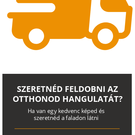
SZERETNÉD FELDOBNI AZ
OTTHONOD HANGULATÁT?
H
a
v
a
n
e
g
y
k
e
d
v
e
n
c
k
é
p
e
d
é
s
s
z
e
r
e
t
n
é
d a
f
a
l
a
d
o
n
l
á
t
n
i