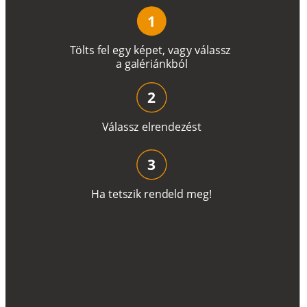
1
T
ö
l
t
s
f
e
l
e
g
y
k
é
pe
t
,
v
a
g
y
v
á
l
a
ss
z
a
g
a
lé
r
i
án
k
b
ó
l
2
V
á
l
a
ss
z
e
l
r
e
n
d
e
z
é
s
t
3
H
a
t
e
t
s
z
i
k
r
e
n
d
el
d
m
e
g
!