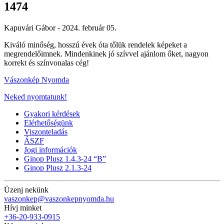
1474
Kapuvári Gábor -
2024. február 05.
Kiváló minőség, hosszú évek óta tőlük rendelek képeket a
megrendelőimnek. Mindenkinek jó szívvel ajánlom őket, nagyon
korrekt és színvonalas cég!
Vászonkép Nyomda
Neked nyomtatunk!
Gyakori kérdések
Elérhetőségünk
Viszonteladás
ÁSZF
Jogi információk
Ginop Plusz 1.4.3-24 “B”
Ginop Plusz 2.1.3-24
Üzenj nekünk
vaszonkep@vaszonkepnyomda.hu
Hívj minket
+36-20-933-0915