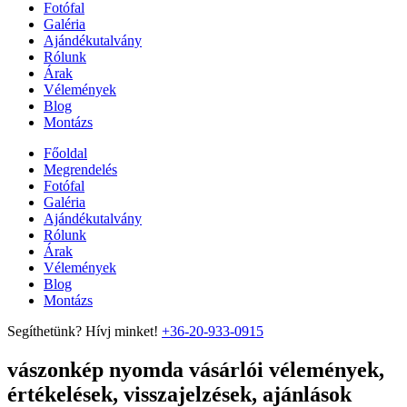
Fotófal
Galéria
Ajándékutalvány
Rólunk
Árak
Vélemények
Blog
Montázs
Főoldal
Megrendelés
Fotófal
Galéria
Ajándékutalvány
Rólunk
Árak
Vélemények
Blog
Montázs
Segíthetünk? Hívj minket!
+36-20-933-0915
vászonkép nyomda vásárlói vélemények,
értékelések, visszajelzések, ajánlások