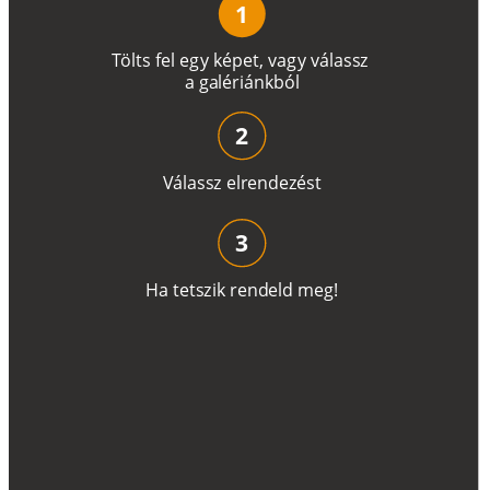
1
T
ö
l
t
s
f
e
l
e
g
y
k
é
pe
t
,
v
a
g
y
v
á
l
a
ss
z
a
g
a
lé
r
i
án
k
b
ó
l
2
V
á
l
a
ss
z
e
l
r
e
n
d
e
z
é
s
t
3
H
a
t
e
t
s
z
i
k
r
e
n
d
el
d
m
e
g
!