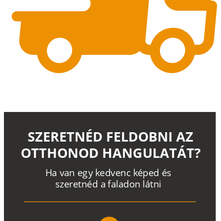
SZERETNÉD FELDOBNI AZ
OTTHONOD HANGULATÁT?
H
a
v
a
n
e
g
y
k
e
d
v
e
n
c
k
é
p
e
d
é
s
s
z
e
r
e
t
n
é
d a
f
a
l
a
d
o
n
l
á
t
n
i