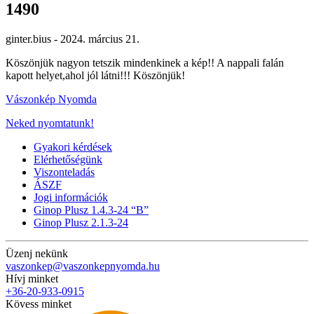
1490
ginter.bius -
2024. március 21.
Köszönjük nagyon tetszik mindenkinek a kép!! A nappali falán
kapott helyet,ahol jól látni!!! Köszönjük!
Vászonkép Nyomda
Neked nyomtatunk!
Gyakori kérdések
Elérhetőségünk
Viszonteladás
ÁSZF
Jogi információk
Ginop Plusz 1.4.3-24 “B”
Ginop Plusz 2.1.3-24
Üzenj nekünk
vaszonkep@vaszonkepnyomda.hu
Hívj minket
+36-20-933-0915
Kövess minket