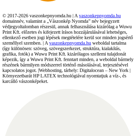
© 2017-2026 vaszonkepnyomda.hu | A
vaszonkepnyomda.hu
domainnév, valamint a „Vászonkép Nyomda” név bejegyzett
védjegyoltalomban részesül, annak felhasználása kizárólag a Wuwu
Print Kft. előzetes és kifejezett írásos hozzájárulásával lehetséges,
ellenkező esetben jogi lépések megtételére kerül sor minden jogsértő
személlyel szemben. | A
vaszonkepnyomda.hu
weboldal tartalma
(így különösen: szöveg, szövegszerkezet, struktúra, kialakítás,
grafika, fotók) a Wuwu Print Kft. kizárólagos szellemi tulajdonát
képezik, így a Wuwu Print Kft. fenntart minden, a weboldal bármely
részének bármilyen módszerrel történő másolásával, terjesztésével
kapcsolatos jogot. |Webhosting, tárhely: Digitalocean – New York |
Környezetbarát HP LATEX technológiával nyomtatjuk a víz-, és
karcálló vászonképeket.