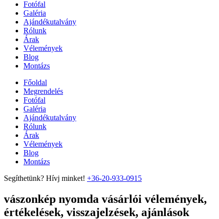
Fotófal
Galéria
Ajándékutalvány
Rólunk
Árak
Vélemények
Blog
Montázs
Főoldal
Megrendelés
Fotófal
Galéria
Ajándékutalvány
Rólunk
Árak
Vélemények
Blog
Montázs
Segíthetünk? Hívj minket!
+36-20-933-0915
vászonkép nyomda vásárlói vélemények,
értékelések, visszajelzések, ajánlások