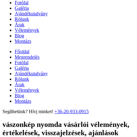
Fotófal
Galéria
Ajándékutalvány
Rólunk
Árak
Vélemények
Blog
Montázs
Főoldal
Megrendelés
Fotófal
Galéria
Ajándékutalvány
Rólunk
Árak
Vélemények
Blog
Montázs
Segíthetünk? Hívj minket!
+36-20-933-0915
vászonkép nyomda vásárlói vélemények,
értékelések, visszajelzések, ajánlások