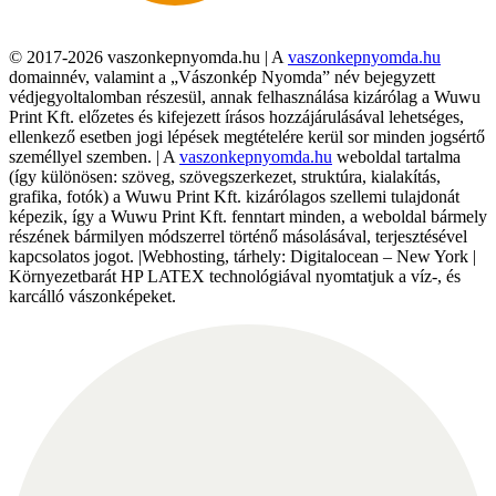
© 2017-2026 vaszonkepnyomda.hu | A
vaszonkepnyomda.hu
domainnév, valamint a „Vászonkép Nyomda” név bejegyzett
védjegyoltalomban részesül, annak felhasználása kizárólag a Wuwu
Print Kft. előzetes és kifejezett írásos hozzájárulásával lehetséges,
ellenkező esetben jogi lépések megtételére kerül sor minden jogsértő
személlyel szemben. | A
vaszonkepnyomda.hu
weboldal tartalma
(így különösen: szöveg, szövegszerkezet, struktúra, kialakítás,
grafika, fotók) a Wuwu Print Kft. kizárólagos szellemi tulajdonát
képezik, így a Wuwu Print Kft. fenntart minden, a weboldal bármely
részének bármilyen módszerrel történő másolásával, terjesztésével
kapcsolatos jogot. |Webhosting, tárhely: Digitalocean – New York |
Környezetbarát HP LATEX technológiával nyomtatjuk a víz-, és
karcálló vászonképeket.