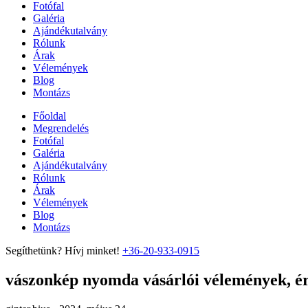
Fotófal
Galéria
Ajándékutalvány
Rólunk
Árak
Vélemények
Blog
Montázs
Főoldal
Megrendelés
Fotófal
Galéria
Ajándékutalvány
Rólunk
Árak
Vélemények
Blog
Montázs
Segíthetünk? Hívj minket!
+36-20-933-0915
vászonkép nyomda vásárlói vélemények, ért