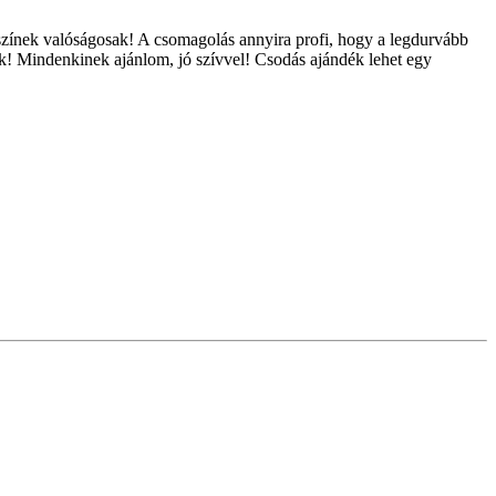
 színek valóságosak! A csomagolás annyira profi, hogy a legdurvább
unk! Mindenkinek ajánlom, jó szívvel! Csodás ajándék lehet egy