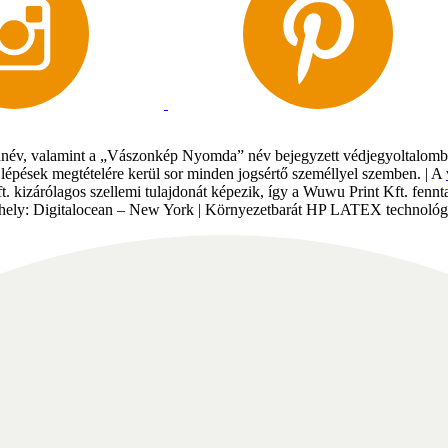
év, valamint a „Vászonkép Nyomda” név bejegyzett védjegyoltalomban 
gi lépések megtételére kerül sor minden jogsértő személlyel szemben. | A
Kft. kizárólagos szellemi tulajdonát képezik, így a Wuwu Print Kft. fe
tárhely: Digitalocean – New York | Környezetbarát HP LATEX technológi