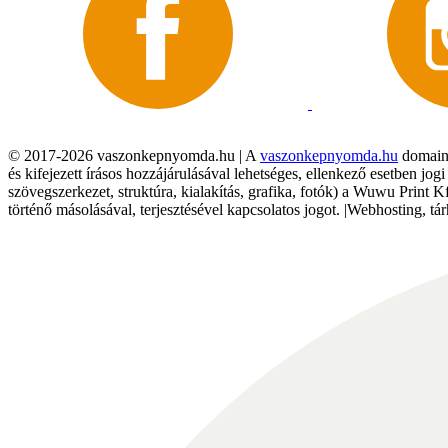
© 2017-2026 vaszonkepnyomda.hu | A
vaszonkepnyomda.hu
domainn
és kifejezett írásos hozzájárulásával lehetséges, ellenkező esetben jo
szövegszerkezet, struktúra, kialakítás, grafika, fotók) a Wuwu Print 
történő másolásával, terjesztésével kapcsolatos jogot. |Webhosting, 