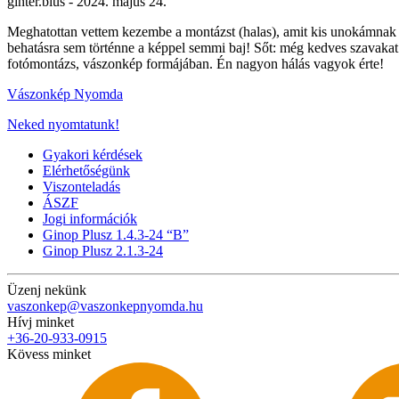
ginter.bius -
2024. május 24.
Meghatottan vettem kezembe a montázst (halas), amit kis unokámnak s
behatásra sem történne a képpel semmi baj! Sőt: még kedves szavakat i
fotómontázs, vászonkép formájában. Én nagyon hálás vagyok érte!
Vászonkép Nyomda
Neked nyomtatunk!
Gyakori kérdések
Elérhetőségünk
Viszonteladás
ÁSZF
Jogi információk
Ginop Plusz 1.4.3-24 “B”
Ginop Plusz 2.1.3-24
Üzenj nekünk
vaszonkep@vaszonkepnyomda.hu
Hívj minket
+36-20-933-0915
Kövess minket