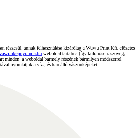
részesül, annak felhasználása kizárólag a Wuwu Print Kft. előzetes
vaszonkepnyomda.hu
weboldal tartalma (így különösen: szöveg,
nntart minden, a weboldal bármely részének bármilyen módszerrel
ával nyomtatjuk a víz-, és karcálló vászonképeket.