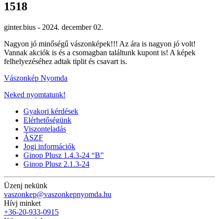
1518
ginter.bius -
2024. december 02.
Nagyon jó minőségű vászonképek!!! Az ára is nagyon jó volt!
Vannak akciók is és a csomagban találtunk kupont is! A képek
felhelyezéséhez adtak tiplit és csavart is.
Vászonkép Nyomda
Neked nyomtatunk!
Gyakori kérdések
Elérhetőségünk
Viszonteladás
ÁSZF
Jogi információk
Ginop Plusz 1.4.3-24 “B”
Ginop Plusz 2.1.3-24
Üzenj nekünk
vaszonkep@vaszonkepnyomda.hu
Hívj minket
+36-20-933-0915