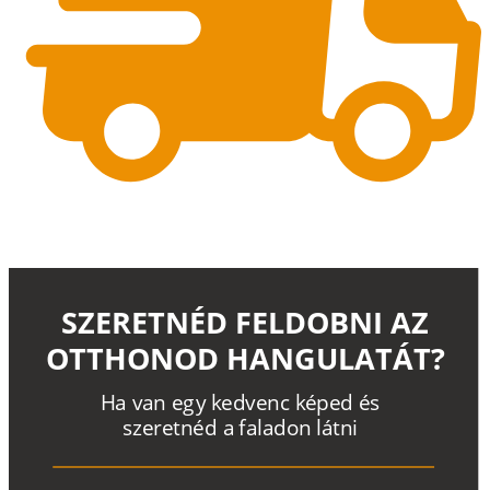
SZERETNÉD FELDOBNI AZ
OTTHONOD HANGULATÁT?
H
a
v
a
n
e
g
y
k
e
d
v
e
n
c
k
é
p
e
d
é
s
s
z
e
r
e
t
n
é
d a
f
a
l
a
d
o
n
l
á
t
n
i