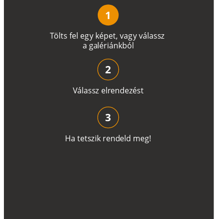
1
T
ö
l
t
s
f
e
l
e
g
y
k
é
pe
t
,
v
a
g
y
v
á
l
a
ss
z
a
g
a
lé
r
i
án
k
b
ó
l
2
V
á
l
a
ss
z
e
l
r
e
n
d
e
z
é
s
t
3
H
a
t
e
t
s
z
i
k
r
e
n
d
el
d
m
e
g
!