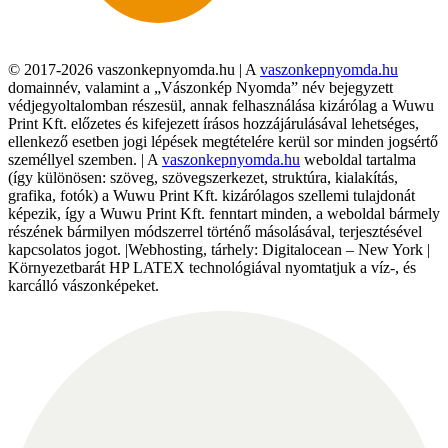
© 2017-2026 vaszonkepnyomda.hu | A
vaszonkepnyomda.hu
domainnév, valamint a „Vászonkép Nyomda” név bejegyzett
védjegyoltalomban részesül, annak felhasználása kizárólag a Wuwu
Print Kft. előzetes és kifejezett írásos hozzájárulásával lehetséges,
ellenkező esetben jogi lépések megtételére kerül sor minden jogsértő
személlyel szemben. | A
vaszonkepnyomda.hu
weboldal tartalma
(így különösen: szöveg, szövegszerkezet, struktúra, kialakítás,
grafika, fotók) a Wuwu Print Kft. kizárólagos szellemi tulajdonát
képezik, így a Wuwu Print Kft. fenntart minden, a weboldal bármely
részének bármilyen módszerrel történő másolásával, terjesztésével
kapcsolatos jogot. |Webhosting, tárhely: Digitalocean – New York |
Környezetbarát HP LATEX technológiával nyomtatjuk a víz-, és
karcálló vászonképeket.