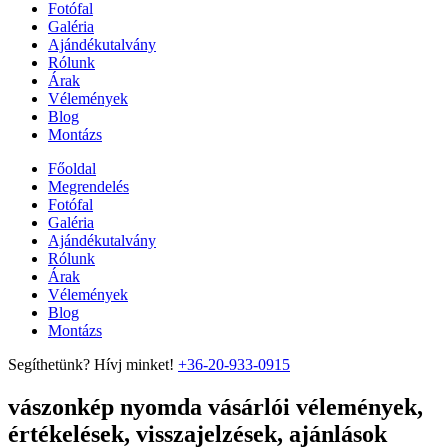
Fotófal
Galéria
Ajándékutalvány
Rólunk
Árak
Vélemények
Blog
Montázs
Főoldal
Megrendelés
Fotófal
Galéria
Ajándékutalvány
Rólunk
Árak
Vélemények
Blog
Montázs
Segíthetünk? Hívj minket!
+36-20-933-0915
vászonkép nyomda vásárlói vélemények,
értékelések, visszajelzések, ajánlások