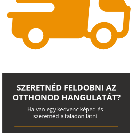
SZERETNÉD FELDOBNI AZ
OTTHONOD HANGULATÁT?
H
a
v
a
n
e
g
y
k
e
d
v
e
n
c
k
é
p
e
d
é
s
s
z
e
r
e
t
n
é
d a
f
a
l
a
d
o
n
l
á
t
n
i