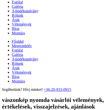
Fotófal
Galéria
Ajándékutalvány
Rólunk
Árak
Vélemények
Blog
Montázs
Főoldal
Megrendelés
Fotófal
Galéria
Ajándékutalvány
Rólunk
Árak
Vélemények
Blog
Montázs
Segíthetünk? Hívj minket!
+36-20-933-0915
vászonkép nyomda vásárlói vélemények,
értékelések, visszajelzések, ajánlások