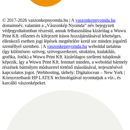
© 2017-2026 vaszonkepnyomda.hu | A
vaszonkepnyomda.hu
domainnév, valamint a „Vászonkép Nyomda” név bejegyzett
védjegyoltalomban részesül, annak felhasználása kizárólag a Wuwu
Print Kft. előzetes és kifejezett írásos hozzájárulásával lehetséges,
ellenkező esetben jogi lépések megtételére kerül sor minden jogsértő
személlyel szemben. | A
vaszonkepnyomda.hu
weboldal tartalma
(így különösen: szöveg, szövegszerkezet, struktúra, kialakítás,
grafika, fotók) a Wuwu Print Kft. kizárólagos szellemi tulajdonát
képezik, így a Wuwu Print Kft. fenntart minden, a weboldal bármely
részének bármilyen módszerrel történő másolásával, terjesztésével
kapcsolatos jogot. |Webhosting, tárhely: Digitalocean – New York |
Környezetbarát HP LATEX technológiával nyomtatjuk a víz-, és
karcálló vászonképeket.