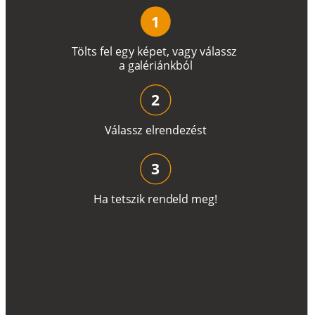
1
T
ö
l
t
s
f
e
l
e
g
y
k
é
pe
t
,
v
a
g
y
v
á
l
a
ss
z
a
g
a
lé
r
i
án
k
b
ó
l
2
V
á
l
a
ss
z
e
l
r
e
n
d
e
z
é
s
t
3
H
a
t
e
t
s
z
i
k
r
e
n
d
el
d
m
e
g
!