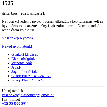
1525
ginter.bius -
2025. január 24.
Nagyon elégedett vagyok, gyorsan elkészült a kép rugalmas volt az
ügyintézés és az àr-értékaràny is abszolut korrekt! Nem az utolsò
rendelésem volt tölük!!!
Vászonkép Nyomda
Neked nyomtatunk!
Gyakori kérdések
Elérhetőségünk
Viszonteladás
ÁSZF
Jogi információk
Ginop Plusz 1.4.3-24 “B”
Ginop Plusz 2.1.3-24
Üzenj nekünk
vaszonkep@vaszonkepnyomda.hu
Hívj minket
+36-20-933-0915