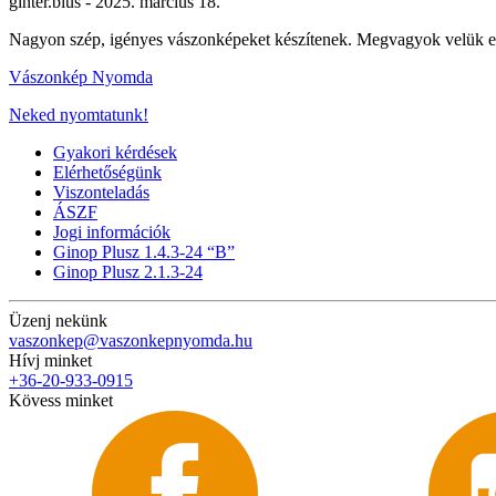
ginter.bius -
2025. március 18.
Nagyon szép, igényes vászonképeket készítenek. Megvagyok velük el
Vászonkép Nyomda
Neked nyomtatunk!
Gyakori kérdések
Elérhetőségünk
Viszonteladás
ÁSZF
Jogi információk
Ginop Plusz 1.4.3-24 “B”
Ginop Plusz 2.1.3-24
Üzenj nekünk
vaszonkep@vaszonkepnyomda.hu
Hívj minket
+36-20-933-0915
Kövess minket