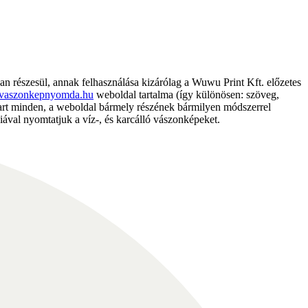
részesül, annak felhasználása kizárólag a Wuwu Print Kft. előzetes
vaszonkepnyomda.hu
weboldal tartalma (így különösen: szöveg,
nntart minden, a weboldal bármely részének bármilyen módszerrel
ával nyomtatjuk a víz-, és karcálló vászonképeket.