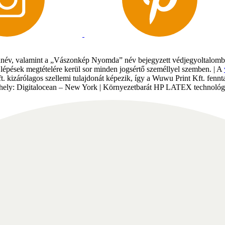
év, valamint a „Vászonkép Nyomda” név bejegyzett védjegyoltalomban 
gi lépések megtételére kerül sor minden jogsértő személlyel szemben. | A
Kft. kizárólagos szellemi tulajdonát képezik, így a Wuwu Print Kft. fe
tárhely: Digitalocean – New York | Környezetbarát HP LATEX technológi