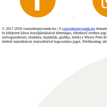
© 2017-2026 vaszonkepnyomda.hu | A
vaszonkepnyomda.hu
domainn
és kifejezett írásos hozzájárulásával lehetséges, ellenkező esetben jo
szövegszerkezet, struktúra, kialakítás, grafika, fotók) a Wuwu Print 
történő másolásával, terjesztésével kapcsolatos jogot. |Webhosting, 