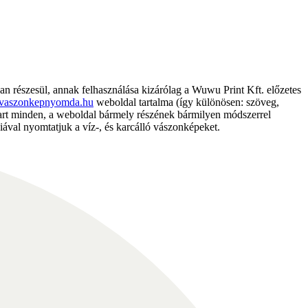
részesül, annak felhasználása kizárólag a Wuwu Print Kft. előzetes
vaszonkepnyomda.hu
weboldal tartalma (így különösen: szöveg,
nntart minden, a weboldal bármely részének bármilyen módszerrel
ával nyomtatjuk a víz-, és karcálló vászonképeket.