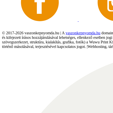
© 2017-2026 vaszonkepnyomda.hu | A
vaszonkepnyomda.hu
domainn
és kifejezett írásos hozzájárulásával lehetséges, ellenkező esetben jo
szövegszerkezet, struktúra, kialakítás, grafika, fotók) a Wuwu Print 
történő másolásával, terjesztésével kapcsolatos jogot. |Webhosting, 