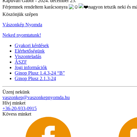
Kapuvári Gábor -
2024. december 25.
Férjemnek rendeltem karácsonyra
nagyon tetszik neki és má
Köszönjük szépen
Vászonkép Nyomda
Neked nyomtatunk!
Gyakori kérdések
Elérhetőségünk
Viszonteladás
ÁSZF
Jogi információk
Ginop Plusz 1.4.3-24 “B”
Ginop Plusz 2.1.3-24
Üzenj nekünk
vaszonkep@vaszonkepnyomda.hu
Hívj minket
+36-20-933-0915
Kövess minket