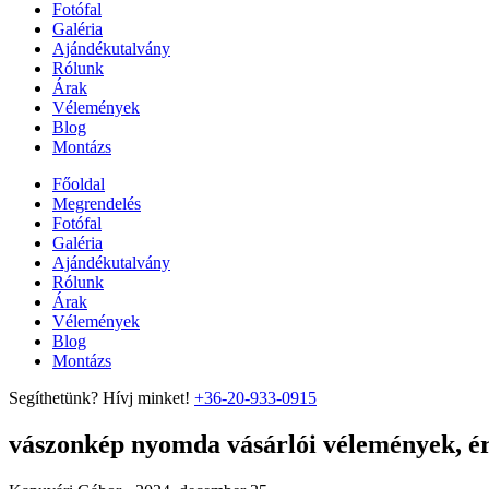
Fotófal
Galéria
Ajándékutalvány
Rólunk
Árak
Vélemények
Blog
Montázs
Főoldal
Megrendelés
Fotófal
Galéria
Ajándékutalvány
Rólunk
Árak
Vélemények
Blog
Montázs
Segíthetünk? Hívj minket!
+36-20-933-0915
vászonkép nyomda vásárlói vélemények, ért