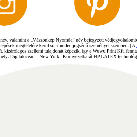
év, valamint a „Vászonkép Nyomda” név bejegyzett védjegyoltalomban 
gi lépések megtételére kerül sor minden jogsértő személlyel szemben. | A
Kft. kizárólagos szellemi tulajdonát képezik, így a Wuwu Print Kft. fe
tárhely: Digitalocean – New York | Környezetbarát HP LATEX technológi