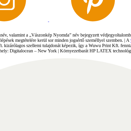
év, valamint a „Vászonkép Nyomda” név bejegyzett védjegyoltalomban 
gi lépések megtételére kerül sor minden jogsértő személlyel szemben. | A
Kft. kizárólagos szellemi tulajdonát képezik, így a Wuwu Print Kft. fe
tárhely: Digitalocean – New York | Környezetbarát HP LATEX technológi