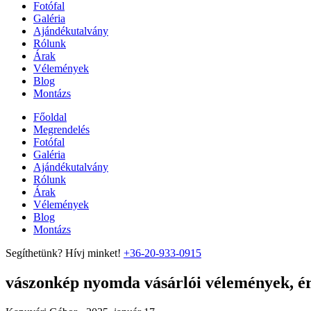
Fotófal
Galéria
Ajándékutalvány
Rólunk
Árak
Vélemények
Blog
Montázs
Főoldal
Megrendelés
Fotófal
Galéria
Ajándékutalvány
Rólunk
Árak
Vélemények
Blog
Montázs
Segíthetünk? Hívj minket!
+36-20-933-0915
vászonkép nyomda vásárlói vélemények, ért