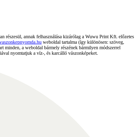
részesül, annak felhasználása kizárólag a Wuwu Print Kft. előzetes
vaszonkepnyomda.hu
weboldal tartalma (így különösen: szöveg,
nntart minden, a weboldal bármely részének bármilyen módszerrel
ával nyomtatjuk a víz-, és karcálló vászonképeket.