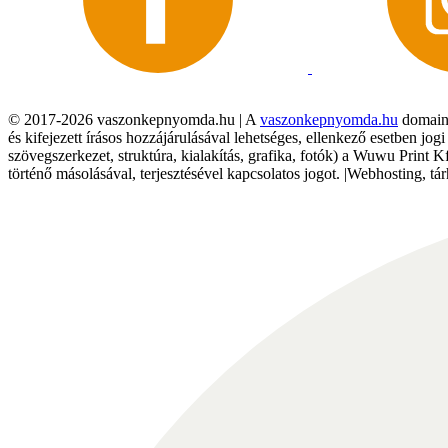
© 2017-2026 vaszonkepnyomda.hu | A
vaszonkepnyomda.hu
domainn
és kifejezett írásos hozzájárulásával lehetséges, ellenkező esetben jo
szövegszerkezet, struktúra, kialakítás, grafika, fotók) a Wuwu Print 
történő másolásával, terjesztésével kapcsolatos jogot. |Webhosting, 