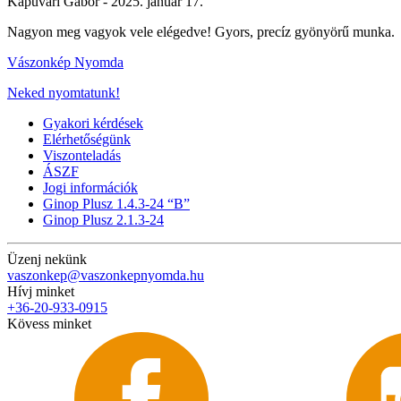
Kapuvári Gábor -
2025. január 17.
Nagyon meg vagyok vele elégedve! Gyors, precíz gyönyörű munka.
Vászonkép Nyomda
Neked nyomtatunk!
Gyakori kérdések
Elérhetőségünk
Viszonteladás
ÁSZF
Jogi információk
Ginop Plusz 1.4.3-24 “B”
Ginop Plusz 2.1.3-24
Üzenj nekünk
vaszonkep@vaszonkepnyomda.hu
Hívj minket
+36-20-933-0915
Kövess minket