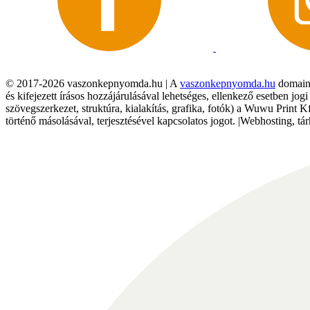
© 2017-2026 vaszonkepnyomda.hu | A
vaszonkepnyomda.hu
domainn
és kifejezett írásos hozzájárulásával lehetséges, ellenkező esetben jo
szövegszerkezet, struktúra, kialakítás, grafika, fotók) a Wuwu Print 
történő másolásával, terjesztésével kapcsolatos jogot. |Webhosting, 