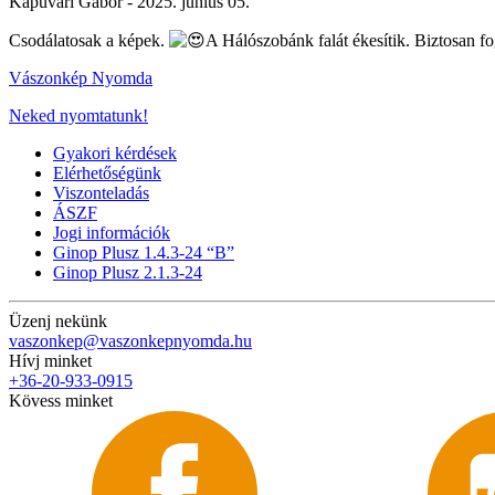
Kapuvári Gábor -
2025. június 05.
Csodálatosak a képek.
A Hálószobánk falát ékesítik. Biztosan f
Vászonkép Nyomda
Neked nyomtatunk!
Gyakori kérdések
Elérhetőségünk
Viszonteladás
ÁSZF
Jogi információk
Ginop Plusz 1.4.3-24 “B”
Ginop Plusz 2.1.3-24
Üzenj nekünk
vaszonkep@vaszonkepnyomda.hu
Hívj minket
+36-20-933-0915
Kövess minket