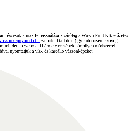
részesül, annak felhasználása kizárólag a Wuwu Print Kft. előzetes
vaszonkepnyomda.hu
weboldal tartalma (így különösen: szöveg,
nntart minden, a weboldal bármely részének bármilyen módszerrel
ával nyomtatjuk a víz-, és karcálló vászonképeket.