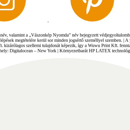
év, valamint a „Vászonkép Nyomda” név bejegyzett védjegyoltalomban 
gi lépések megtételére kerül sor minden jogsértő személlyel szemben. | A
Kft. kizárólagos szellemi tulajdonát képezik, így a Wuwu Print Kft. fe
tárhely: Digitalocean – New York | Környezetbarát HP LATEX technológi