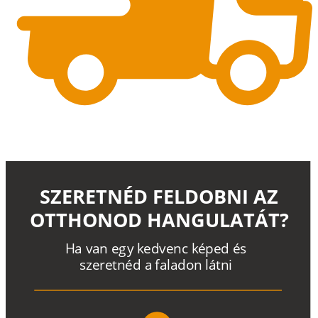
SZERETNÉD FELDOBNI AZ
OTTHONOD HANGULATÁT?
H
a
v
a
n
e
g
y
k
e
d
v
e
n
c
k
é
p
e
d
é
s
s
z
e
r
e
t
n
é
d a
f
a
l
a
d
o
n
l
á
t
n
i