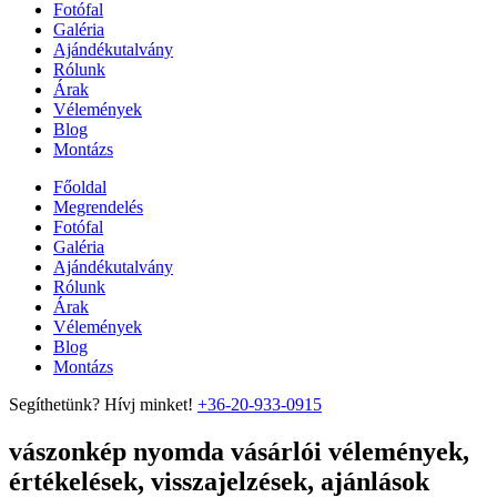
Fotófal
Galéria
Ajándékutalvány
Rólunk
Árak
Vélemények
Blog
Montázs
Főoldal
Megrendelés
Fotófal
Galéria
Ajándékutalvány
Rólunk
Árak
Vélemények
Blog
Montázs
Segíthetünk? Hívj minket!
+36-20-933-0915
vászonkép nyomda vásárlói vélemények,
értékelések, visszajelzések, ajánlások