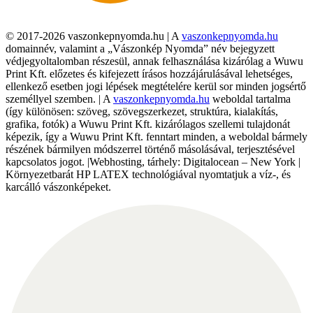
© 2017-2026 vaszonkepnyomda.hu | A
vaszonkepnyomda.hu
domainnév, valamint a „Vászonkép Nyomda” név bejegyzett
védjegyoltalomban részesül, annak felhasználása kizárólag a Wuwu
Print Kft. előzetes és kifejezett írásos hozzájárulásával lehetséges,
ellenkező esetben jogi lépések megtételére kerül sor minden jogsértő
személlyel szemben. | A
vaszonkepnyomda.hu
weboldal tartalma
(így különösen: szöveg, szövegszerkezet, struktúra, kialakítás,
grafika, fotók) a Wuwu Print Kft. kizárólagos szellemi tulajdonát
képezik, így a Wuwu Print Kft. fenntart minden, a weboldal bármely
részének bármilyen módszerrel történő másolásával, terjesztésével
kapcsolatos jogot. |Webhosting, tárhely: Digitalocean – New York |
Környezetbarát HP LATEX technológiával nyomtatjuk a víz-, és
karcálló vászonképeket.