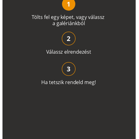
1
T
ö
l
t
s
f
e
l
e
g
y
k
é
pe
t
,
v
a
g
y
v
á
l
a
ss
z
a
g
a
lé
r
i
án
k
b
ó
l
2
V
á
l
a
ss
z
e
l
r
e
n
d
e
z
é
s
t
3
H
a
t
e
t
s
z
i
k
r
e
n
d
el
d
m
e
g
!