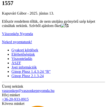
1557
Kapuvári Gábor -
2025. június 13.
Először rendeltem tőlük, de nem utoljára gyönyörű szép képet
csináltak nekünk. Szívből ajánlom őket
Vászonkép Nyomda
Neked nyomtatunk!
Gyakori kérdések
Elérhetőségünk
Viszonteladás
ÁSZF
Jogi információk
Ginop Plusz 1.4.3-24 “B”
Ginop Plusz 2.1.3-24
Üzenj nekünk
vaszonkep@vaszonkepnyomda.hu
Hívj minket
+36-20-933-0915
Kövess minket