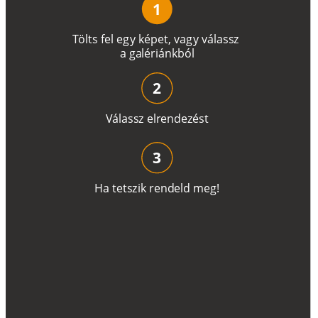
1
T
ö
l
t
s
f
e
l
e
g
y
k
é
pe
t
,
v
a
g
y
v
á
l
a
ss
z
a
g
a
lé
r
i
án
k
b
ó
l
2
V
á
l
a
ss
z
e
l
r
e
n
d
e
z
é
s
t
3
H
a
t
e
t
s
z
i
k
r
e
n
d
el
d
m
e
g
!