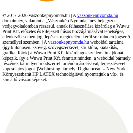
© 2017-2026 vaszonkepnyomda.hu | A
vaszonkepnyomda.hu
domainnév, valamint a „Vászonkép Nyomda” név bejegyzett
védjegyoltalomban részesül, annak felhasználása kizárólag a Wuwu
Print Kft. előzetes és kifejezett írásos hozzájárulásával lehetséges,
ellenkező esetben jogi lépések megtételére kerül sor minden jogsértő
személlyel szemben. | A
vaszonkepnyomda.hu
weboldal tartalma
(így különösen: szöveg, szövegszerkezet, struktúra, kialakítás,
grafika, fotók) a Wuwu Print Kft. kizárólagos szellemi tulajdonát
képezik, így a Wuwu Print Kft. fenntart minden, a weboldal bármely
részének bármilyen módszerrel történő másolásával, terjesztésével
kapcsolatos jogot. |Webhosting, tárhely: Digitalocean – New York |
Környezetbarát HP LATEX technológiával nyomtatjuk a víz-, és
karcálló vászonképeket.