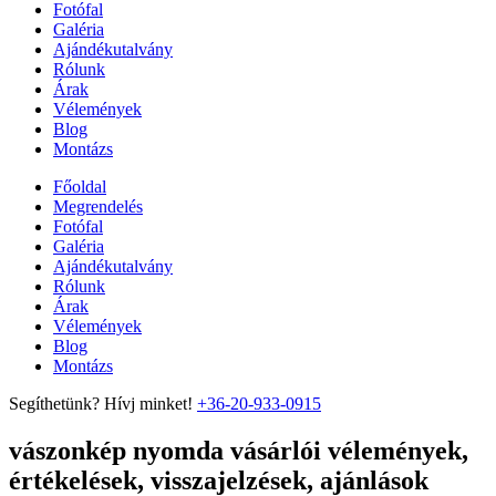
Fotófal
Galéria
Ajándékutalvány
Rólunk
Árak
Vélemények
Blog
Montázs
Főoldal
Megrendelés
Fotófal
Galéria
Ajándékutalvány
Rólunk
Árak
Vélemények
Blog
Montázs
Segíthetünk? Hívj minket!
+36-20-933-0915
vászonkép nyomda vásárlói vélemények,
értékelések, visszajelzések, ajánlások