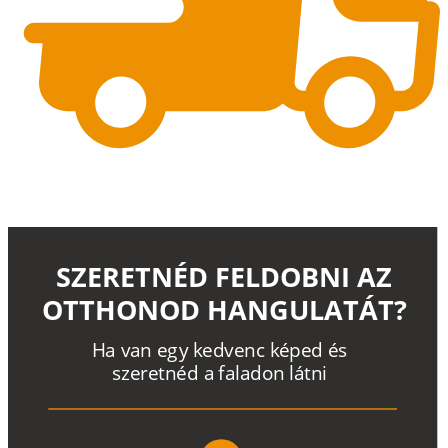
SZERETNÉD FELDOBNI AZ
OTTHONOD HANGULATÁT?
H
a
v
a
n
e
g
y
k
e
d
v
e
n
c
k
é
p
e
d
é
s
s
z
e
r
e
t
n
é
d a
f
a
l
a
d
o
n
l
á
t
n
i