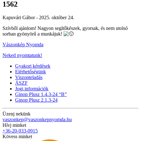
1562
Kapuvári Gábor -
2025. október 24.
Szívből ajánlom! Nagyon segítőkészek, gyorsak, és nem utolsó
sorban gyönyörű a munkájuk!
Vászonkép Nyomda
Neked nyomtatunk!
Gyakori kérdések
Elérhetőségünk
Viszonteladás
ÁSZF
Jogi információk
Ginop Plusz 1.4.3-24 “B”
Ginop Plusz 2.1.3-24
Üzenj nekünk
vaszonkep@vaszonkepnyomda.hu
Hívj minket
+36-20-933-0915
Kövess minket